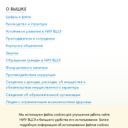
О ВЫШКЕ
ОБ
Цифры и факты
Ли
Руководство и структура
Дов
Устойчивое развитие в НИУ ВШЭ
Ол
Преподаватели и сотрудники
При
Корпуса и общежития
Вы
Закупки
При
Обращения граждан в НИУ ВШЭ
Ас
Фонд целевого капитала
До
Противодействие коррупции
Цен
Сведения о доходах, расходах, об имуществе и
Би
обязательствах имущественного характера
Об
Сведения об образовательной организации
Обр
Людям с ограниченными возможностями здоровья
Единая платежная страница
Мы используем файлы cookies для улучшения работы сайта
Работа в Вышке
НИУ ВШЭ и большего удобства его использования. Более
подробную информацию об использовании файлов cookies