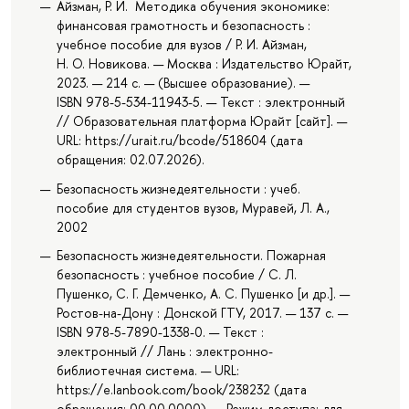
Айзман, Р. И. Методика обучения экономике:
финансовая грамотность и безопасность :
учебное пособие для вузов / Р. И. Айзман,
Н. О. Новикова. — Москва : Издательство Юрайт,
2023. — 214 с. — (Высшее образование). —
ISBN 978-5-534-11943-5. — Текст : электронный
// Образовательная платформа Юрайт [сайт]. —
URL: https://urait.ru/bcode/518604 (дата
обращения: 02.07.2026).
Безопасность жизнедеятельности : учеб.
пособие для студентов вузов, Муравей, Л. А.,
2002
Безопасность жизнедеятельности. Пожарная
безопасность : учебное пособие / С. Л.
Пушенко, С. Г. Демченко, А. С. Пушенко [и др.]. —
Ростов-на-Дону : Донской ГТУ, 2017. — 137 с. —
ISBN 978-5-7890-1338-0. — Текст :
электронный // Лань : электронно-
библиотечная система. — URL:
https://e.lanbook.com/book/238232 (дата
обращения: 00.00.0000). — Режим доступа: для