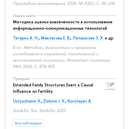
Прикладная эконометрика. 2026. № 2(82).
С. 86-104.
Глава в книге
Методика оценки вовлеченности в использование
информационно-коммуникационных технологий
Татарко А. Н.
,
Макласова Е. В.
,
Лепшокова З. Х.
и др.
В кн.: Методики диагностики и программы
исследования в социальной, политической и
экономической психологии. Институт психологии
РАН, 2026.
С. 876-903.
Препринт
Extended Family Structures Exert a Causal
Influence on Fertility
Ustyuzhanin V.
,
Zinkina J. V.
,
Korotayev A.
SocArXiv. Soc. SocArXiv, 2025
Все публикации