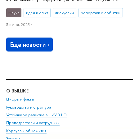
Наука
идеи и опыт
дискуссии
репортаж о событии
3 июня, 2025 г.
Еще новости
О ВЫШКЕ
ОБ
Цифры и факты
Ли
Руководство и структура
Дов
Устойчивое развитие в НИУ ВШЭ
Ол
Преподаватели и сотрудники
При
Корпуса и общежития
Вы
Закупки
При