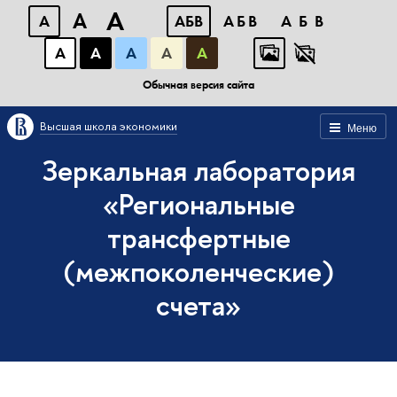
A
A
A
АБВ
АБВ
АБВ
А
А
А
А
А
Обычная версия сайта
Высшая школа экономики
Меню
Зеркальная лаборатория
«Региональные
трансфертные
(межпоколенческие)
счета»