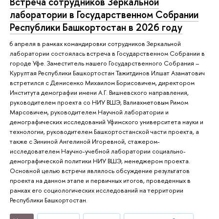
Встреча сотрудников Зеркальной
лаборатории в Государственном Собрании
Республики Башкортостан в 2026 году
6 апреля в рамках командировки сотрудников Зеркальной
лаборатории состоялась встреча в Государственном Собрании в
городе Уфе. Заместитель нашего Государственного Собрания –
Курултая Республики Башкортостан Тажитдинов Илшат Азаматович
встретился с Денисенко Михаилом Борисовичем, директором
Института демографии имени А.Г. Вишневского направления,
руководителем проекта со НИУ ВШЭ, Валиахметовым Римом
Марсовичем, руководителем Научной лаборатории и
демографических исследований Уфимского университета науки и
технологии, руководителем Башкортостанской части проекта, а
также с Зининой Ангелиной Игоревной, стажером-
исследователем Научно-учебной лаборатории социально-
демографической политики НИУ ВШЭ, менеджером проекта.
Основной целью встречи являлось обсуждение результатов
проекта на данном этапе и первичных итогов, проведенных в
рамках его социологических исследований на территории
Республики Башкортостан.