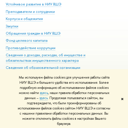
Устойчивое развитие в НИУ ВШЭ
Ол
Преподаватели и сотрудники
При
Корпуса и общежития
Вы
Закупки
При
Обращения граждан в НИУ ВШЭ
Ас
Фонд целевого капитала
До
Противодействие коррупции
Цен
Сведения о доходах, расходах, об имуществе и
Би
обязательствах имущественного характера
Об
Сведения об образовательной организации
Обр
Людям с ограниченными возможностями здоровья
Мы используем файлы cookies для улучшения работы сайта
Единая платежная страница
НИУ ВШЭ и большего удобства его использования. Более
подробную информацию об использовании файлов cookies
Работа в Вышке
можно найти
здесь
, наши правила обработки персональных
данных –
здесь
. Продолжая пользоваться сайтом, вы
✖
Редактору
подтверждаете, что были проинформированы об
© НИУ ВШЭ 1993–2026
Адреса и контакты
Условия использования
использовании файлов cookies сайтом НИУ ВШЭ и согласны
с нашими правилами обработки персональных данных. Вы
материалов
Политика конфиденциальности
Карта сайта
можете отключить файлы cookies в настройках Вашего
Шрифты HSE Sans и HSE Slab разработаны в
Школе дизайна НИУ ВШЭ
браузера.