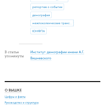
репортаж о событии
демография
межпоколенческие трансфертные счета
ЮНФПА
Институт демографии имени А.Г.
В статье
упомянуты
Вишневского
О ВЫШКЕ
ОБ
Цифры и факты
Ли
Руководство и структура
Дов