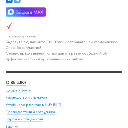
Нашли
опечатку
?
Выделите её, нажмите Ctrl+Enter и отправьте нам уведомление.
Спасибо за участие!
Сервис предназначен только для отправки сообщений об
орфографических и пунктуационных ошибках.
О ВЫШКЕ
ОБ
Цифры и факты
Ли
Руководство и структура
Дов
Устойчивое развитие в НИУ ВШЭ
Ол
Преподаватели и сотрудники
При
Корпуса и общежития
Вы
Закупки
При