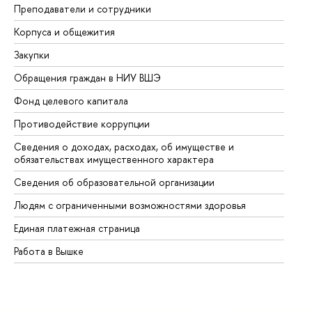
Преподаватели и сотрудники
Пр
Корпуса и общежития
Вы
Закупки
Пр
Обращения граждан в НИУ ВШЭ
Ас
Фонд целевого капитала
До
Противодействие коррупции
Це
Сведения о доходах, расходах, об имуществе и
Би
обязательствах имущественного характера
Об
Сведения об образовательной организации
Об
Людям с ограниченными возможностями здоровья
Единая платежная страница
Работа в Вышке