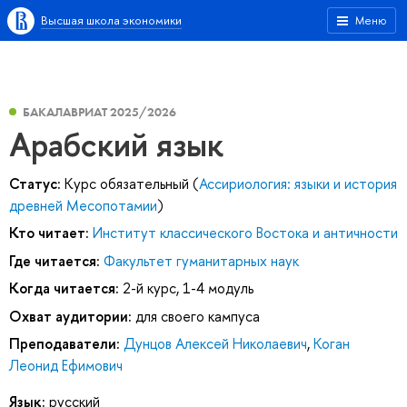
Высшая школа экономики
Меню
БАКАЛАВРИАТ 2025/2026
Арабский язык
Статус:
Курс обязательный (
Ассириология: языки и история
древней Месопотамии
)
Кто читает:
Институт классического Востока и античности
Где читается:
Факультет гуманитарных наук
Когда читается:
2-й курс, 1-4 модуль
Охват аудитории:
для своего кампуса
Преподаватели:
Дунцов Алексей Николаевич
,
Коган
Леонид Ефимович
Язык:
русский