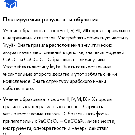
Планируемые результаты обучения
Умение образовывать формы II, V, VII, VIII породы правильных
и неправильных глаголов. Употреблять объектную частицу
ʔiyyā-. Знать правила расположения энклитических
аккузативных местоимений в цепочке, значения моделей
CaCīC- и CaCCāC-. Образовывать диминутивы.
Употреблять частицу layta. Знать количественные
числительные второго десятка и употреблять с ними
исчисляемое. Знать структуру арабского имени
собственного.
Умение образовывать формы III, IV, VI, IX и X породы
правильных и неправильных глаголов. Спрягать
четырехсогласные глаголы. Образовывать формы
прилагательных ʔaCCaCu – CaCCāʔu, имена места,
инструмента, однократности и манеры действия.