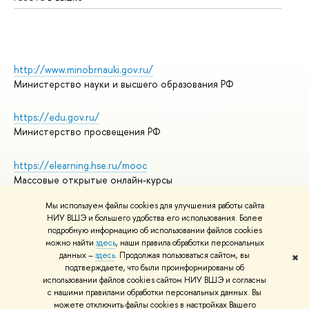
http://www.minobrnauki.gov.ru/
Министерство науки и высшего образования РФ
https://edu.gov.ru/
Министерство просвещения РФ
https://elearning.hse.ru/mooc
Массовые открытые онлайн-курсы
Мы используем файлы cookies для улучшения работы сайта
НИУ ВШЭ и большего удобства его использования. Более
подробную информацию об использовании файлов cookies
© НИУ ВШЭ 1993–2026
Адреса и контакты
можно найти
здесь
, наши правила обработки персональных
Условия использования материалов
данных –
здесь
. Продолжая пользоваться сайтом, вы
✖
подтверждаете, что были проинформированы об
Политика конфиденциальности
использовании файлов cookies сайтом НИУ ВШЭ и согласны
Правила применения рекомендательных технологий в НИУ ВШЭ
с нашими правилами обработки персональных данных. Вы
Карта сайта
можете отключить файлы cookies в настройках Вашего