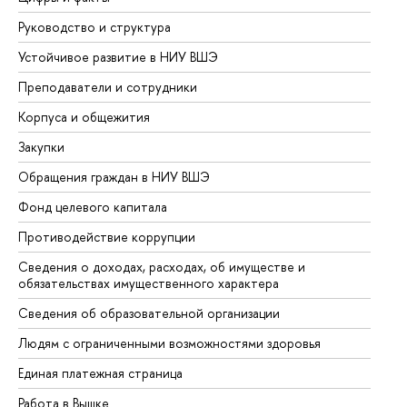
Руководство и структура
До
Устойчивое развитие в НИУ ВШЭ
Ол
Преподаватели и сотрудники
Пр
Корпуса и общежития
Вы
Закупки
Пр
Обращения граждан в НИУ ВШЭ
Ас
Фонд целевого капитала
До
Противодействие коррупции
Це
Сведения о доходах, расходах, об имуществе и
Би
обязательствах имущественного характера
Об
Сведения об образовательной организации
Об
Людям с ограниченными возможностями здоровья
Единая платежная страница
Работа в Вышке