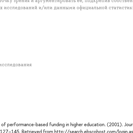
точку зрения и аргументировать ее, подкрепив собстве
х исследований и/или данными официальной статистик
т исследования
а
y of performance-based funding in higher education. (2001). Jour
, 127–145. Retrieved from http://search.ebscohost.com/login.a