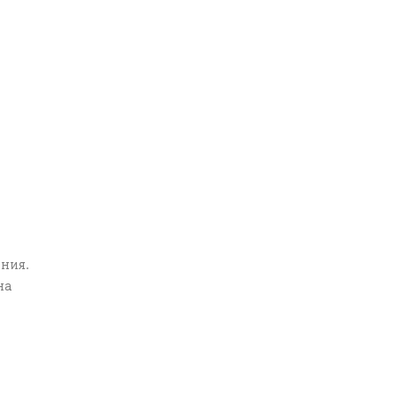
ния.
на