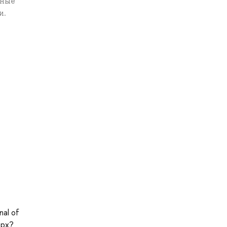
нные
и.
nal of
spx?