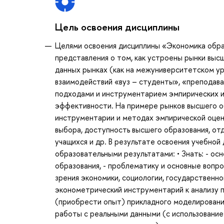
Цель освоения дисциплины
Целями освоения дисциплины «Экономика обра
представления о том, как устроены рынки выс
данных рынках (как на межуниверситетском уро
взаимодействий «вуз – студенты», «преподава
подходами и инструментарием эмпирических ис
эффективности. На примере рынков высшего о
инструментарии и методах эмпирической оцен
выбора, доступность высшего образования, от
учащихся и др. В результате освоения учебно
образовательными результатами: • Знать: - ос
образования, - проблематику и основные вопр
зрения экономики, социологии, государственно
эконометрический инструментарий к анализу п
(приобрести опыт) прикладного моделировани
работы с реальными данными (с использование