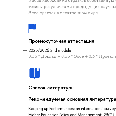
В эссе необходимо отразить собственную 
тезисы результатами предыдущих научны
Эссе сдается в электронном виде.
Промежуточная аттестация
2025/2026 2nd module
0.35 * Доклад + 0.35 * Эссе + 0.3 * Проек
Список литературы
Рекомендуемая основная литератур
Keeping up Performances: an international surve
Higher Education Policy and Management, 23(2)