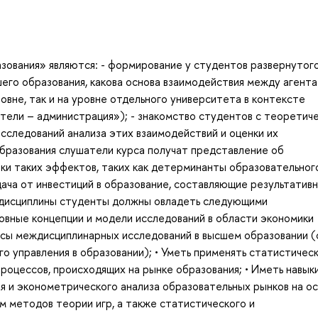
зования» являются: - формирование у студентов развернутог
шего образования, какова основа взаимодействия между агента
вне, так и на уровне отдельного университета в контексте
тели – администрация»); - знакомство студентов с теоретич
следований анализа этих взаимодействий и оценки их
бразования слушатели курса получат представление об
ки таких эффектов, таких как детерминанты образовательног
дача от инвестиций в образование, составляющие результатив
й дисциплины студенты должны овладеть следующими
новные концепции и модели исследований в области экономики
осы междисциплинарных исследований в высшем образовании (
го управления в образовании); • Уметь применять статистическ
роцессов, происходящих на рынке образования; • Иметь навык
я и эконометрического анализа образовательных рынков на о
м методов теории игр, а также статистического и