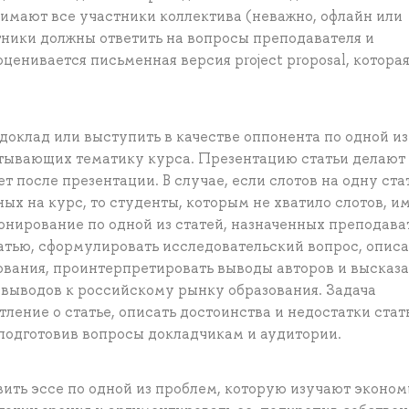
имают все участники коллектива (неважно, офлайн или
тники должны ответить на вопросы преподавателя и
ценивается письменная версия project proposal, котора
доклад или выступить в качестве оппонента по одной из
тывающих тематику курса. Презентацию статьи делают
 после презентации. В случае, если слотов на одну ста
ых на курс, то студенты, которым не хватило слотов, и
онирование по одной из статей, назначенных преподава
тью, сформулировать исследовательский вопрос, описа
ования, проинтерпретировать выводы авторов и высказа
выводов к российскому рынку образования. Задача
ение о статье, описать достоинства и недостатки стать
 подготовив вопросы докладчикам и аудитории.
ить эссе по одной из проблем, которую изучают эконом