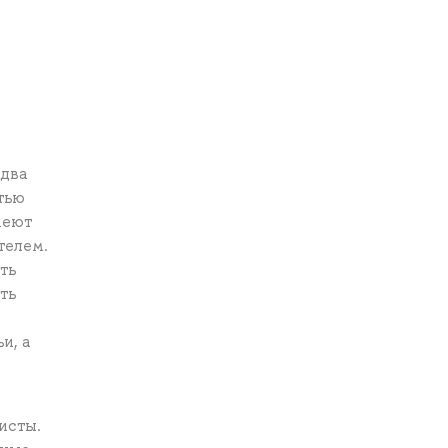
я
 два
тью
меют
телем.
ть
ть
и, а
исты.