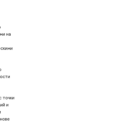
о
ми на
ескими
о
ности
с точки
ий и
и
снове