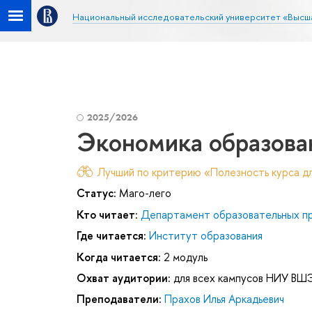
Национальный исследовательский университет «Высш
2025/2026
Экономика образова
Лучший по критерию «Полезность курса дл
Статус:
Маго-лего
Кто читает:
Департамент образовательных п
Где читается:
Институт образования
Когда читается:
2 модуль
Охват аудитории:
для всех кампусов НИУ ВШ
Преподаватели:
Прахов Илья Аркадьевич