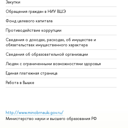
Закупки
Пр
Обращения граждан в НИУ ВШЭ
Ас
Фонд целевого капитала
До
Противодействие коррупции
Це
Сведения о доходах, расходах, об имуществе и
Би
обязательствах имущественного характера
Об
Сведения об образовательной организации
Об
Людям с ограниченными возможностями здоровья
Единая платежная страница
Работа в Вышке
http://www.minobrnauki.gov.ru/
Министерство науки и высшего образования РФ