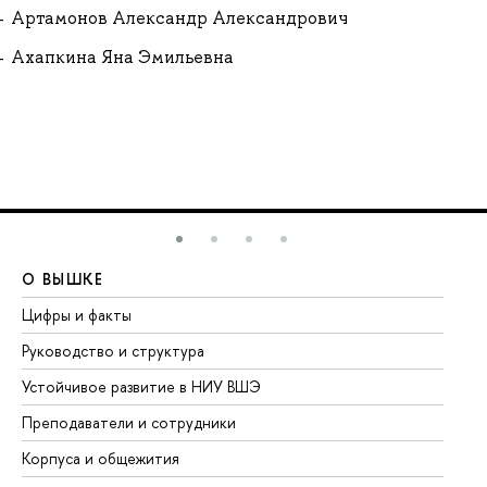
Артамонов Александр Александрович
Ахапкина Яна Эмильевна
О ВЫШКЕ
О
Цифры и факты
Ли
Руководство и структура
До
Устойчивое развитие в НИУ ВШЭ
Ол
Преподаватели и сотрудники
Пр
Корпуса и общежития
Вы