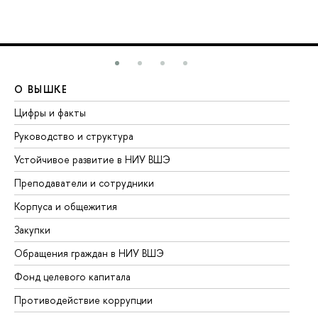
О ВЫШКЕ
О
Цифры и факты
Ли
Руководство и структура
До
Устойчивое развитие в НИУ ВШЭ
Ол
Преподаватели и сотрудники
Пр
Корпуса и общежития
Вы
Закупки
Пр
Обращения граждан в НИУ ВШЭ
Ас
Фонд целевого капитала
До
Противодействие коррупции
Це