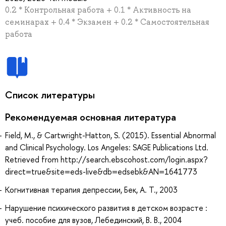
0.2 * Контрольная работа + 0.1 * Активность на
семинарах + 0.4 * Экзамен + 0.2 * Самостоятельная
работа
Список литературы
Рекомендуемая основная литература
Field, M., & Cartwright-Hatton, S. (2015). Essential Abnormal
and Clinical Psychology. Los Angeles: SAGE Publications Ltd.
Retrieved from http://search.ebscohost.com/login.aspx?
direct=true&site=eds-live&db=edsebk&AN=1641773
Когнитивная терапия депрессии, Бек, А. Т., 2003
Нарушение психического развития в детском возрасте :
учеб. пособие для вузов, Лебединский, В. В., 2004