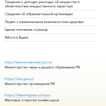
Сведения о доходах, расходах, об имуществе и
Би
обязательствах имущественного характера
Об
Сведения об образовательной организации
Об
Людям с ограниченными возможностями здоровья
Единая платежная страница
Работа в Вышке
http://www.minobrnauki.gov.ru/
Министерство науки и высшего образования РФ
https://edu.gov.ru/
Министерство просвещения РФ
https://elearning.hse.ru/mooc
Массовые открытые онлайн-курсы