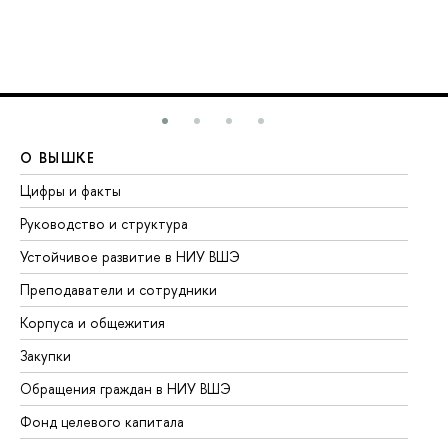
О ВЫШКЕ
О
Цифры и факты
Ли
Руководство и структура
До
Устойчивое развитие в НИУ ВШЭ
Ол
Преподаватели и сотрудники
Пр
Корпуса и общежития
Вы
Закупки
Пр
Обращения граждан в НИУ ВШЭ
Ас
Фонд целевого капитала
До