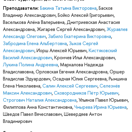
Преподаватели:
Бакина Татьяна Викторовна
,
Басков
Владимир Александрович
,
Бойко Алексей Григорьевич
,
Васелькова Алёна Валерьевна
,
Дмитриевская Анастасия
Александровна
,
Жигарев Сергей Александрович
,
Журавлев
Александр Олегович
,
Забило Екатерина Викторовна
,
Забродина Елена Альбертовна
,
Зыков Сергей
Александрович
,
Иорш Алексей Юрьевич
,
Кистяковский
Василий Александрович
,
Крончев Илья Александрович
,
Лукина Полина Андреевна
,
Маркалова Надежда
Владиславовна
,
Орловская Евгения Александровна
,
Оршер
Владислав Эдуардович
,
Осадчая Юлия Сергеевна
,
Рымшина
Елена Николаевна
,
Салин Алексей Сергеевич
,
Селезнёв
Максим Александрович
,
Сковородников Пётр Юрьевич
,
Строгович Наталия Александровна
,
Ульянов Павел Юрьевич
,
Филиппова Анна Константиновна
,
Чмырева Ирина Юрьевна
,
Шведов Павел Вячеславович
,
Шевердяев Антон
Владимирович