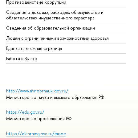
Противодействие коррупции
Це
Сведения о доходах, расходах, об имуществе и
Би
обязательствах имущественного характера
Об
Сведения об образовательной организации
Об
Людям с ограниченными возможностями здоровья
Единая платежная страница
Работа в Вышке
http://www.minobrnauki.gov.ru/
Министерство науки и высшего образования РФ
https://edu.gov.ru/
Министерство просвещения РФ
https://elearning.hse.ru/mooc