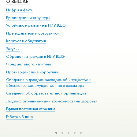
О ВЫШКЕ
ОБ
Цифры и факты
Ли
Руководство и структура
Дов
Устойчивое развитие в НИУ ВШЭ
Ол
Преподаватели и сотрудники
При
Корпуса и общежития
Вы
Закупки
При
Обращения граждан в НИУ ВШЭ
Ас
Фонд целевого капитала
До
Противодействие коррупции
Цен
Сведения о доходах, расходах, об имуществе и
Би
обязательствах имущественного характера
Об
Сведения об образовательной организации
Обр
Людям с ограниченными возможностями здоровья
Единая платежная страница
Работа в Вышке