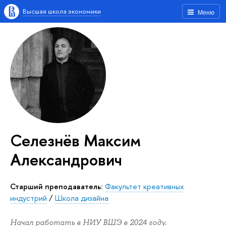
Высшая школа экономики
Меню
Селезнёв Максим
Александрович
Старший преподаватель:
Факультет креативных
индустрий
/
Школа дизайна
Начал работать в НИУ ВШЭ в 2024 году.