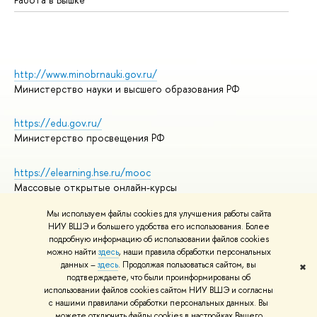
http://www.minobrnauki.gov.ru/
Министерство науки и высшего образования РФ
https://edu.gov.ru/
Министерство просвещения РФ
https://elearning.hse.ru/mooc
Массовые открытые онлайн-курсы
Мы используем файлы cookies для улучшения работы сайта
НИУ ВШЭ и большего удобства его использования. Более
подробную информацию об использовании файлов cookies
© НИУ ВШЭ 1993–2026
Адреса и контакты
можно найти
здесь
, наши правила обработки персональных
Условия использования материалов
данных –
здесь
. Продолжая пользоваться сайтом, вы
✖
подтверждаете, что были проинформированы об
Политика конфиденциальности
использовании файлов cookies сайтом НИУ ВШЭ и согласны
Правила применения рекомендательных технологий в НИУ ВШЭ
с нашими правилами обработки персональных данных. Вы
Карта сайта
можете отключить файлы cookies в настройках Вашего