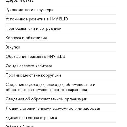
Цифры и факты
Ли
Руководство и структура
До
Устойчивое развитие в НИУ ВШЭ
Ол
Преподаватели и сотрудники
Пр
Корпуса и общежития
Вы
Закупки
Пр
Обращения граждан в НИУ ВШЭ
Ас
Фонд целевого капитала
До
Противодействие коррупции
Це
Сведения о доходах, расходах, об имуществе и
Би
обязательствах имущественного характера
Об
Сведения об образовательной организации
Об
Людям с ограниченными возможностями здоровья
Единая платежная страница
Работа в Вышке