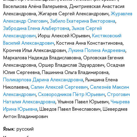
Васелькова Алёна Валерьевна
,
Дмитриевская Анастасия
Александровна
,
Жигарев Сергей Александрович
,
Журавлев
Александр Олегович
,
Забило Екатерина Викторовна
,
Забродина Елена Альбертовна
,
Зыков Сергей
Александрович
,
Иорш Алексей Юрьевич
,
Кистяковский
Василий Александрович
,
Костина Анна Константиновна
,
Крончев Илья Александрович
,
Лукина Полина Андреевна
,
Маркалова Надежда Владиславовна
,
Орловская Евгения
Александровна
,
Оршер Владислав Эдуардович
,
Осадчая
Юлия Сергеевна
,
Пашинина Ольга Владимировна
,
Поликарпова Дарина Александровна
,
Рымшина Елена
Николаевна
,
Салин Алексей Сергеевич
,
Селезнёв Максим
Александрович
,
Сковородников Пётр Юрьевич
,
Строгович
Наталия Александровна
,
Ульянов Павел Юрьевич
,
Чмырева
Ирина Юрьевна
,
Шведов Павел Вячеславович
,
Шевердяев
Антон Владимирович
Язык:
русский