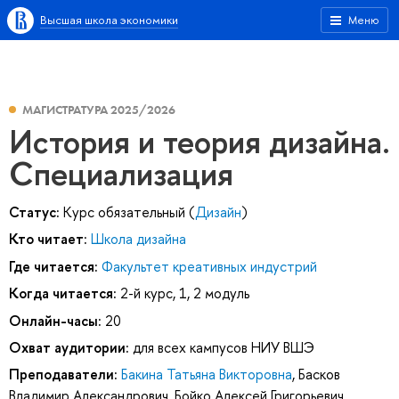
Высшая школа экономики
Меню
МАГИСТРАТУРА 2025/2026
История и теория дизайна.
Специализация
Статус:
Курс обязательный (
Дизайн
)
Кто читает:
Школа дизайна
Где читается:
Факультет креативных индустрий
Когда читается:
2-й курс, 1, 2 модуль
Онлайн-часы:
20
Охват аудитории:
для всех кампусов НИУ ВШЭ
Преподаватели:
Бакина Татьяна Викторовна
,
Басков
Владимир Александрович
,
Бойко Алексей Григорьевич
,