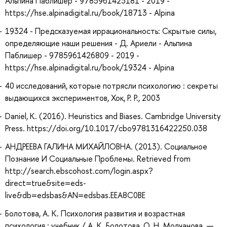
Альпина Паблишер - 9785961423181 - 2019 -
https://hse.alpinadigital.ru/book/18713 - Alpina
19324 - Предсказуемая иррациональность: Скрытые силы,
определяющие наши решения - Д. Ариели - Альпина
Паблишер - 9785961426809 - 2019 -
https://hse.alpinadigital.ru/book/19324 - Alpina
40 исследований, которые потрясли психологию : секреты
выдающихся экспериментов, Хок, Р. Р., 2003
Daniel, K. (2016). Heuristics and Biases. Cambridge University
Press. https://doi.org/10.1017/cbo9781316422250.038
АНДРЕЕВА ГАЛИНА МИХАЙЛОВНА. (2013). Социальное
Познание И Социальные Проблемы. Retrieved from
http://search.ebscohost.com/login.aspx?
direct=true&site=eds-
live&db=edsbas&AN=edsbas.EEA8C0BE
Болотова, А. К. Психология развития и возрастная
психология : учебник / А. К. Болотова, О. Н. Молчанова. —