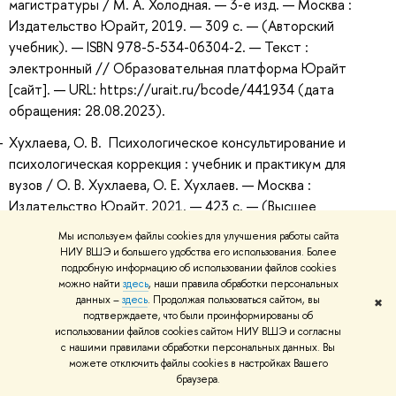
магистратуры / М. А. Холодная. — 3-е изд. — Москва :
Издательство Юрайт, 2019. — 309 с. — (Авторский
учебник). — ISBN 978-5-534-06304-2. — Текст :
электронный // Образовательная платформа Юрайт
[сайт]. — URL: https://urait.ru/bcode/441934 (дата
обращения: 28.08.2023).
Хухлаева, О. В. Психологическое консультирование и
психологическая коррекция : учебник и практикум для
вузов / О. В. Хухлаева, О. Е. Хухлаев. — Москва :
Издательство Юрайт, 2021. — 423 с. — (Высшее
образование). — ISBN 978-5-534-02596-5. — Текст :
Мы используем файлы cookies для улучшения работы сайта
электронный // Образовательная платформа Юрайт
НИУ ВШЭ и большего удобства его использования. Более
[сайт]. — URL: https://urait.ru/bcode/468721 (дата
подробную информацию об использовании файлов cookies
можно найти
здесь
, наши правила обработки персональных
обращения: 04.07.2025).
данных –
здесь
. Продолжая пользоваться сайтом, вы
✖
подтверждаете, что были проинформированы об
Хьелл, Л., Зиглер, Д. Теории личности : учебник / Л. Хьелл,
использовании файлов cookies сайтом НИУ ВШЭ и согласны
Д. Зиглер. - 3-е изд. — Санкт-Петербург : Питер, 2014. —
с нашими правилами обработки персональных данных. Вы
607 с. — (Мастера психологии). - ISBN 978-5-496-01171-6.
можете отключить файлы cookies в настройках Вашего
браузера.
- Текст : электронный. - URL: