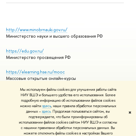
http://www.minobrnauki.gov.ru/
Министерство науки и высшего образования РФ
https://edu.gov.ru/
Министерство просвещения РФ
https://elearning.hse.ru/mooc
Массовые открытые онлайн-курсы
Мы используем файлы cookies для улучшения работы сайта
НИУ ВШЭ и большего удобства его использования. Более
подробную информацию об использовании файлов cookies
© НИУ ВШЭ 1993–2026
Адреса и контакты
можно найти
здесь
, наши правила обработки персональных
Условия использования материалов
данных –
здесь
. Продолжая пользоваться сайтом, вы
✖
подтверждаете, что были проинформированы об
Политика конфиденциальности
использовании файлов cookies сайтом НИУ ВШЭ и согласны
Правила применения рекомендательных технологий в НИУ ВШЭ
с нашими правилами обработки персональных данных. Вы
Карта сайта
можете отключить файлы cookies в настройках Вашего