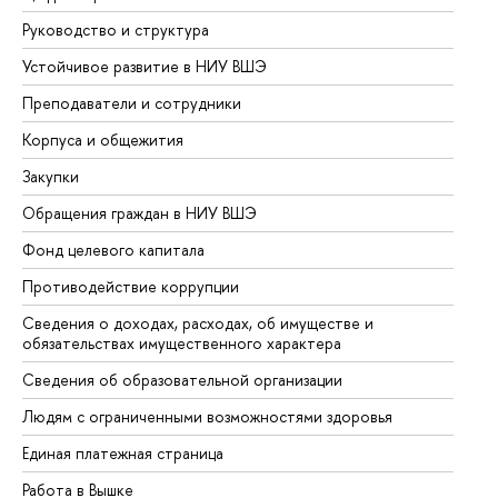
Руководство и структура
До
Устойчивое развитие в НИУ ВШЭ
Ол
Преподаватели и сотрудники
Пр
Корпуса и общежития
Вы
Закупки
Пр
Обращения граждан в НИУ ВШЭ
Ас
Фонд целевого капитала
До
Противодействие коррупции
Це
Сведения о доходах, расходах, об имуществе и
Би
обязательствах имущественного характера
Об
Сведения об образовательной организации
Об
Людям с ограниченными возможностями здоровья
Единая платежная страница
Работа в Вышке