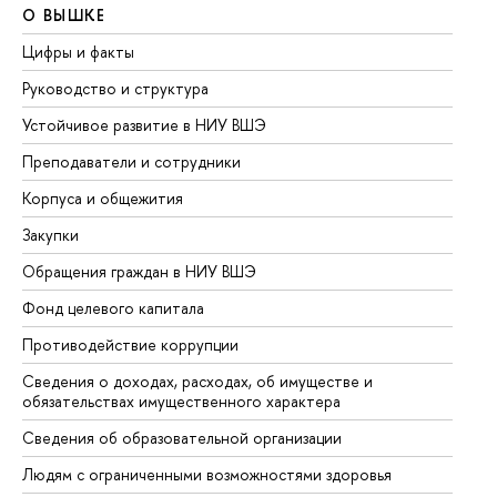
О ВЫШКЕ
О
Цифры и факты
Ли
Руководство и структура
До
Устойчивое развитие в НИУ ВШЭ
Ол
Преподаватели и сотрудники
Пр
Корпуса и общежития
Вы
Закупки
Пр
Обращения граждан в НИУ ВШЭ
Ас
Фонд целевого капитала
До
Противодействие коррупции
Це
Сведения о доходах, расходах, об имуществе и
Би
обязательствах имущественного характера
Об
Сведения об образовательной организации
Об
Людям с ограниченными возможностями здоровья