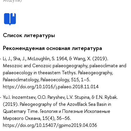
Список литературы
Рекомендуемая основная литература
Li, J., Sha, J., McLoughlin, S. 1964, & Wang, X. (2019).
Mesozoic and Cenozoic palaeogeography, palaeoclimate and
palaeoecology in theeastern Tethys. Palaeogeography,
Palaeoclimatology, Palaeoecology, 515, 1–5.
https://doi.org/10.1016/j.palaeo.2018.11.014
Yu.I. Inozemtsev, O.O. Paryshev, L.V. Stupina, & E.N. Rybak.
(2019). Paleogeography of the Azov­Black Sea Basin in
Quaternary Time. Геология и Полезные Ископаемые
Мирового Океана, 15(4), 36–56.
https://doi.org/10.15407/gpimo2019.04.036