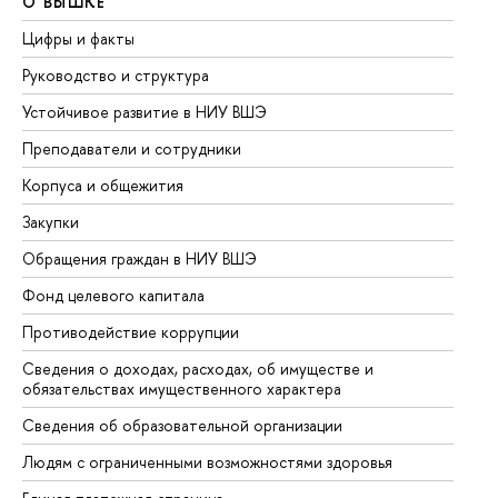
О ВЫШКЕ
О
Цифры и факты
Ли
Руководство и структура
До
Устойчивое развитие в НИУ ВШЭ
Ол
Преподаватели и сотрудники
Пр
Корпуса и общежития
Вы
Закупки
Пр
Обращения граждан в НИУ ВШЭ
Ас
Фонд целевого капитала
До
Противодействие коррупции
Це
Сведения о доходах, расходах, об имуществе и
Би
обязательствах имущественного характера
Об
Сведения об образовательной организации
Об
Людям с ограниченными возможностями здоровья