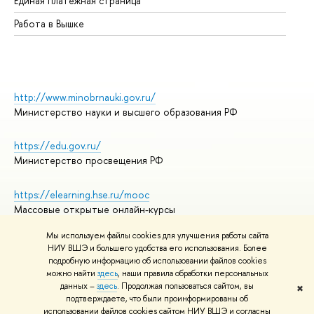
Единая платежная страница
Работа в Вышке
http://www.minobrnauki.gov.ru/
Министерство науки и высшего образования РФ
https://edu.gov.ru/
Министерство просвещения РФ
https://elearning.hse.ru/mooc
Массовые открытые онлайн-курсы
Мы используем файлы cookies для улучшения работы сайта
НИУ ВШЭ и большего удобства его использования. Более
подробную информацию об использовании файлов cookies
© НИУ ВШЭ 1993–2026
Адреса и контакты
можно найти
здесь
, наши правила обработки персональных
Условия использования материалов
данных –
здесь
. Продолжая пользоваться сайтом, вы
✖
подтверждаете, что были проинформированы об
Политика конфиденциальности
использовании файлов cookies сайтом НИУ ВШЭ и согласны