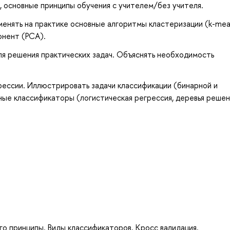
 основные принципы обучения с учителем/без учителя.
енять на практике основные алгоритмы кластеризации (k-mea
онент (PCA).
ля решения практических задач. Объяснять необходимость
грессии. Иллюстрировать задачи классификации (бинарной и
ые классификаторы (логистическая регрессия, деревья решен
го принципы. Виды классификаторов. Кросс валидация.