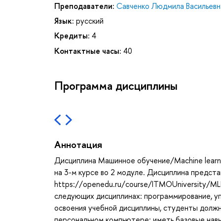
Преподаватели:
Савченко Людмила Васильевн
Язык:
русский
Кредиты:
4
Контактные часы:
40
Программа дисциплины
Аннотация
Дисциплина Машинное обучение/Machine learni
на 3-м курсе во 2 модуле. Дисциплина представ
https://openedu.ru/course/ITMOUniversity/M
следующих дисциплинах: программирование, у
освоения учебной дисциплины, студенты должн
персональном компьютере; иметь базовые нав