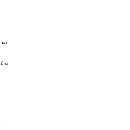
ипах
 баз
.