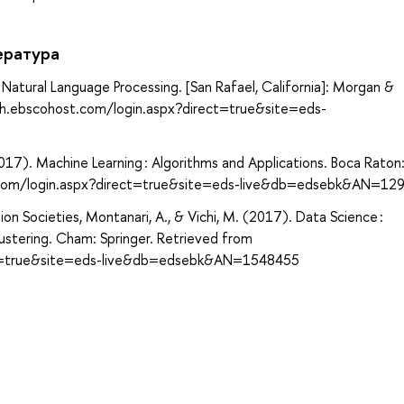
ература
Natural Language Processing. [San Rafael, California]: Morgan &
rch.ebscohost.com/login.aspx?direct=true&site=eds-
2017). Machine Learning : Algorithms and Applications. Boca Rato
st.com/login.aspx?direct=true&site=eds-live&db=edsebk&AN=12
tion Societies, Montanari, A., & Vichi, M. (2017). Data Science :
ustering. Cham: Springer. Retrieved from
ect=true&site=eds-live&db=edsebk&AN=1548455