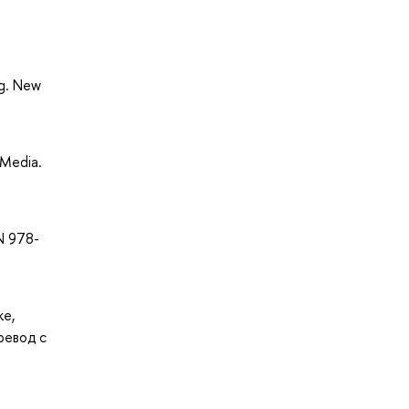
ng. New
 Media.
N 978-
ке,
ревод с