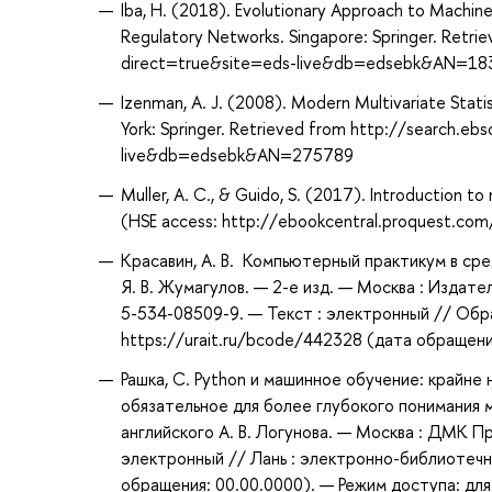
Iba, H. (2018). Evolutionary Approach to Machin
Regulatory Networks. Singapore: Springer. Retr
direct=true&site=eds-live&db=edsebk&AN=1
Izenman, A. J. (2008). Modern Multivariate Statis
York: Springer. Retrieved from http://search.e
live&db=edsebk&AN=275789
Muller, A. C., & Guido, S. (2017). Introduction to
(HSE access: http://ebookcentral.proquest.com
Красавин, А. В. Компьютерный практикум в сред
Я. В. Жумагулов. — 2-е изд. — Москва : Издат
5-534-08509-9. — Текст : электронный // Обр
https://urait.ru/bcode/442328 (дата обращени
Рашка, С. Python и машинное обучение: крайн
обязательное для более глубокого понимания м
английского А. В. Логунова. — Москва : ДМК Пр
электронный // Лань : электронно-библиотечн
обращения: 00.00.0000). — Режим доступа: для