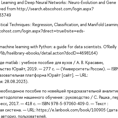
e Learning and Deep Neural Networks : Neuro-Evolution and Gene
ieved from http://search.ebscohost.com/login.aspx?
833749
tical Techniques : Regression, Classification, and Manifold Learni
bscohost.com/login.aspx?direct=true&site=eds-
 machine learning with Python: a guide for data scientists. O’Reilly
/lib/hselibrary-ebooks/detail.action?docID=4698164)
е matlab : учебное пособие для вузов / А. В. Красавин,
ельство Юрайт, 2019. — 277 с. — (Университеты России). — ISB
азовательная платформа Юрайт [сайт]. — URL:
я: 28.08.2023).
е необходимое пособие по новейшей предсказательной аналити
етодологии машинного обучения : руководство / С. Рашка , пе
есс, 2017. — 418 с. — ISBN 978-5-97060-409-0. — Текст :
ая система. — URL: https://e.lanbook.com/book/100905 (дата
 авториз. пользователей.