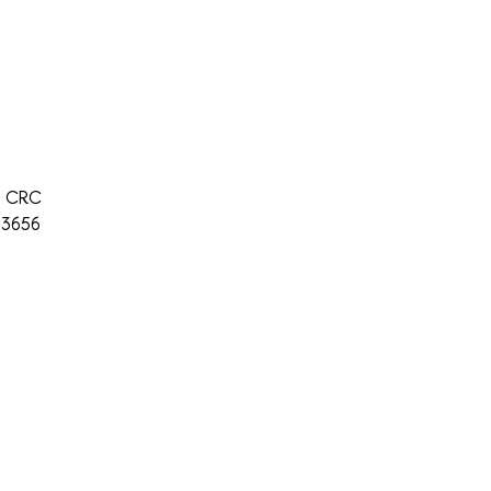
n: CRC
93656