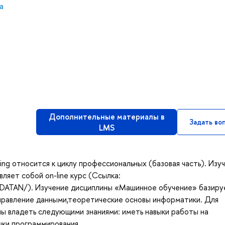
а
Дополнительные материалы в
Задать во
LMS
ng относится к циклу профессиональных (базовая часть). Изу
ляет собой on-line курс (Ссылка:
LDATAN/). Изучение дисциплины «Машинное обучение» базиру
правление данными,теоретические основы информатики. Для
ы владеть следующими знаниями: иметь навыки работы на
ыки программирования.