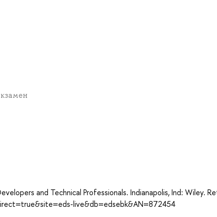
экзамен
а
evelopers and Technical Professionals. Indianapolis, Ind: Wiley. R
x?direct=true&site=eds-live&db=edsebk&AN=872454