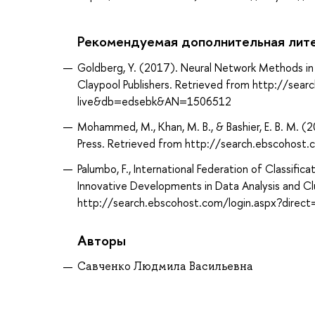
Рекомендуемая дополнительная лит
Goldberg, Y. (2017). Neural Network Methods in 
Claypool Publishers. Retrieved from http://sea
live&db=edsebk&AN=1506512
Mohammed, M., Khan, M. B., & Bashier, E. B. M. (
Press. Retrieved from http://search.ebscoho
Palumbo, F., International Federation of Classifica
Innovative Developments in Data Analysis and Cl
http://search.ebscohost.com/login.aspx?dir
Авторы
Савченко Людмила Васильевна