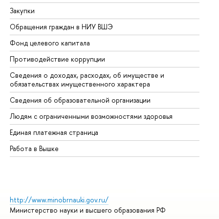
Закупки
Пр
Обращения граждан в НИУ ВШЭ
Ас
Фонд целевого капитала
До
Противодействие коррупции
Це
Сведения о доходах, расходах, об имуществе и
Би
обязательствах имущественного характера
Об
Сведения об образовательной организации
Об
Людям с ограниченными возможностями здоровья
Единая платежная страница
Работа в Вышке
http://www.minobrnauki.gov.ru/
Министерство науки и высшего образования РФ