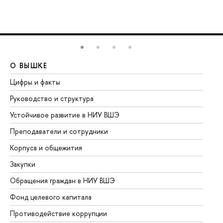
О ВЫШКЕ
О
Цифры и факты
Ли
Руководство и структура
До
Устойчивое развитие в НИУ ВШЭ
Ол
Преподаватели и сотрудники
Пр
Корпуса и общежития
Вы
Закупки
Пр
Обращения граждан в НИУ ВШЭ
Ас
Фонд целевого капитала
До
Противодействие коррупции
Це