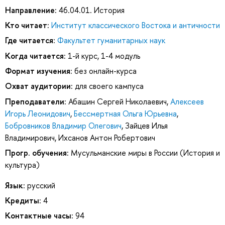
Направление:
46.04.01. История
Кто читает:
Институт классического Востока и античности
Где читается:
Факультет гуманитарных наук
Когда читается:
1-й курс, 1-4 модуль
Формат изучения:
без онлайн-курса
Охват аудитории:
для своего кампуса
Преподаватели:
Абашин Сергей Николаевич
,
Алексеев
Игорь Леонидович
,
Бессмертная Ольга Юрьевна
,
Бобровников Владимир Олегович
,
Зайцев Илья
Владимирович
,
Ихсанов Антон Робертович
Прогр. обучения:
Мусульманские миры в России (История и
культура)
Язык:
русский
Кредиты:
4
Контактные часы:
94