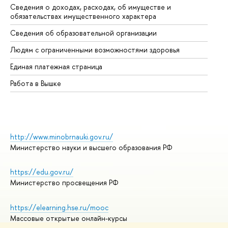
Сведения о доходах, расходах, об имуществе и
Би
обязательствах имущественного характера
Об
Сведения об образовательной организации
Об
Людям с ограниченными возможностями здоровья
Единая платежная страница
Работа в Вышке
http://www.minobrnauki.gov.ru/
Министерство науки и высшего образования РФ
https://edu.gov.ru/
Министерство просвещения РФ
https://elearning.hse.ru/mooc
Массовые открытые онлайн-курсы