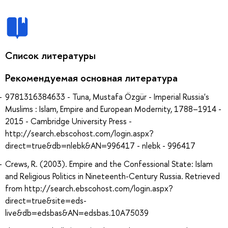
Список литературы
Рекомендуемая основная литература
9781316384633 - Tuna, Mustafa Özgür - Imperial Russia's
Muslims : Islam, Empire and European Modernity, 1788–1914 -
2015 - Cambridge University Press -
http://search.ebscohost.com/login.aspx?
direct=true&db=nlebk&AN=996417 - nlebk - 996417
Crews, R. (2003). Empire and the Confessional State: Islam
and Religious Politics in Nineteenth-Century Russia. Retrieved
from http://search.ebscohost.com/login.aspx?
direct=true&site=eds-
live&db=edsbas&AN=edsbas.10A75039