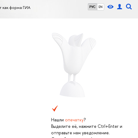
т как форма ГИА
РУС
EN
Нашли
опечатку
?
Выделите её, нажмите Ctrl+Enter и
отправьте нам уведомление.