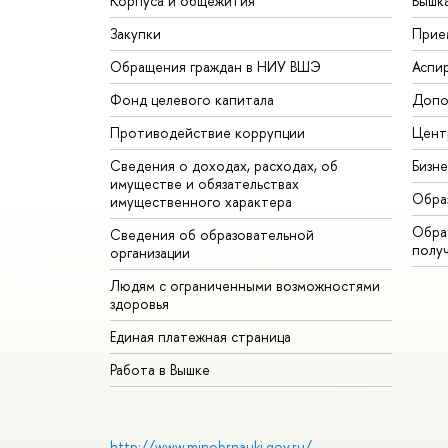
Корпуса и общежития
Вышк
Закупки
Прие
Обращения граждан в НИУ ВШЭ
Аспи
Фонд целевого капитала
Допо
Противодействие коррупции
Цент
Сведения о доходах, расходах, об
Бизн
имуществе и обязательствах
Обра
имущественного характера
Обрат
Сведения об образовательной
полу
организации
Людям с ограниченными возможностями
здоровья
Единая платежная страница
Работа в Вышке
http://www.minobrnauki.gov.ru/