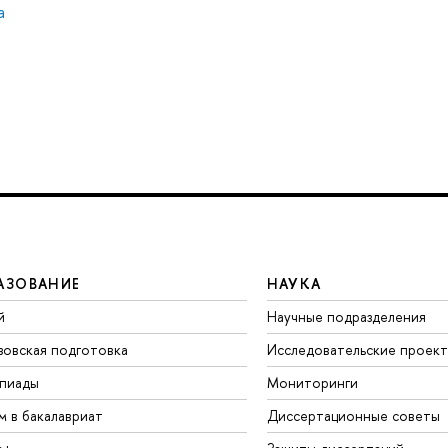
а
АЗОВАНИЕ
НАУКА
й
Научные подразделения
зовская подготовка
Исследовательские проек
пиады
Мониторинги
м в бакалавриат
Диссертационные советы