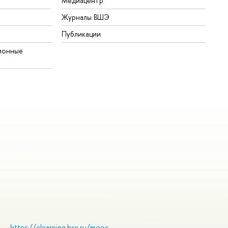
Медиацентр
Журналы ВШЭ
Публикации
ионные
https://elearning.hse.ru/mooc