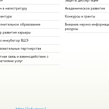
а+
Защиты диссертаций
м в магистратуру
Академическое развитие
рантура
Конкурсы и гранты
лнительное образование
Внешние научно-информац
ресурсы
р развития карьеры
ес-инкубатор ВШЭ
зовательные партнерства
ная связь и взаимодействие с
чателями услуг
https://edu.gov.ru/