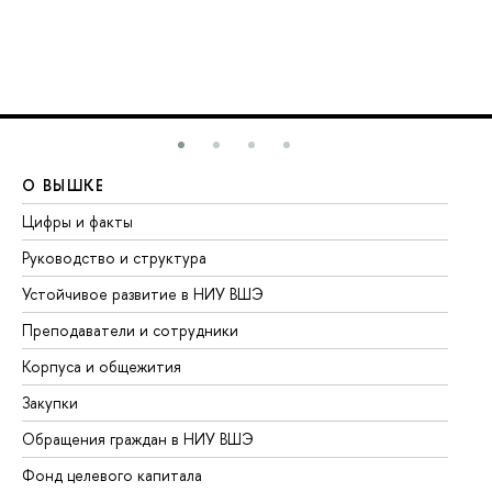
О ВЫШКЕ
О
Цифры и факты
Ли
Руководство и структура
До
Устойчивое развитие в НИУ ВШЭ
Ол
Преподаватели и сотрудники
Пр
Корпуса и общежития
Вы
Закупки
Пр
Обращения граждан в НИУ ВШЭ
Ас
Фонд целевого капитала
До