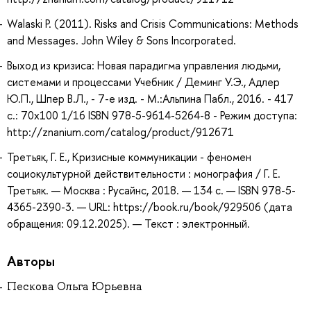
Walaski P. (2011). Risks and Crisis Communications: Methods
and Messages. John Wiley & Sons Incorporated.
Выход из кризиса: Новая парадигма управления людьми,
системами и процессами Учебник / Деминг У.Э., Адлер
Ю.П., Шпер В.Л., - 7-е изд. - М.:Альпина Пабл., 2016. - 417
с.: 70x100 1/16 ISBN 978-5-9614-5264-8 - Режим доступа:
http://znanium.com/catalog/product/912671
Третьяк, Г. Е., Кризисные коммуникации - феномен
социокультурной действительности : монография / Г. Е.
Третьяк. — Москва : Русайнс, 2018. — 134 с. — ISBN 978-5-
4365-2390-3. — URL: https://book.ru/book/929506 (дата
обращения: 09.12.2025). — Текст : электронный.
Авторы
Пескова Ольга Юрьевна