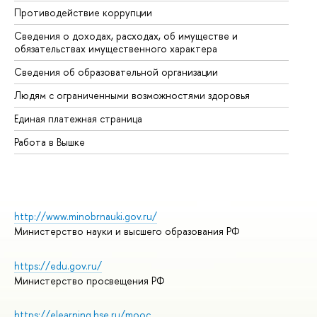
Противодействие коррупции
Це
Сведения о доходах, расходах, об имуществе и
Би
обязательствах имущественного характера
Об
Сведения об образовательной организации
Об
Людям с ограниченными возможностями здоровья
Единая платежная страница
Работа в Вышке
http://www.minobrnauki.gov.ru/
Министерство науки и высшего образования РФ
https://edu.gov.ru/
Министерство просвещения РФ
https://elearning.hse.ru/mooc