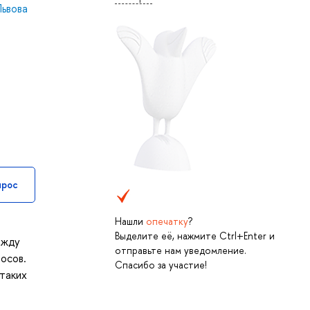
ьвова
прос
Нашли
опечатку
?
Выделите её, нажмите Ctrl+Enter и
ежду
отправьте нам уведомление.
осов.
Спасибо за участие!
 таких