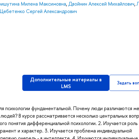
ришутина Милена Максимовна
,
Двойнин Алексей Михайлович
,
Л
Щебетенко Сергей Александрович
Дополнительные материалы в
Задать во
LMS
для психологии фундаментальной. Почему люди различаются м
 людей? В курсе рассматривается несколько центральных вопр
ого понятия дифференциальной психологии. 2. Изучается роль
рамент и характер. 3. Изучается проблема индивидуальной
первую очередь - в интеллекте. 4. Изучаются индивидуальные