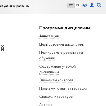
видуальных различий
РУС
EN
Программа дисциплины
Аннотация
Цель освоения дисциплины
ий
Планируемые результаты
обучения
Содержание учебной
дисциплины
Элементы контроля
Промежуточная аттестация
Список литературы
Авторы