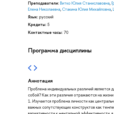
Преподаватели:
Витко Юлия Станиславовна
,
Г
Елена Николаевна
,
Стакина Юлия Михайловна
,
Язык:
русский
Кредиты:
5
Контактные часы:
70
Программа дисциплины
Аннотация
Проблема индивидуальных различий является 
собой? Как эти различия отражаются на жизни
1. Изучается проблема личности как центральн
важных сопутствующих конструктов как темпе
вариативности к ментальной эффективности, в 