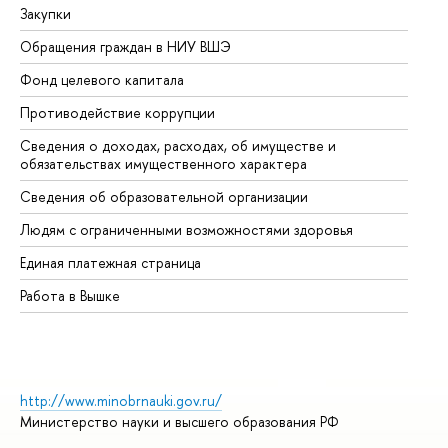
Закупки
Пр
Обращения граждан в НИУ ВШЭ
Ас
Фонд целевого капитала
До
Противодействие коррупции
Це
Сведения о доходах, расходах, об имуществе и
Би
обязательствах имущественного характера
Об
Сведения об образовательной организации
Об
Людям с ограниченными возможностями здоровья
Единая платежная страница
Работа в Вышке
http://www.minobrnauki.gov.ru/
Министерство науки и высшего образования РФ