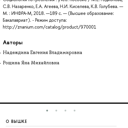
С.В. Назаренко, Е.А. Агеева, Н.И. Киселева, К.В. Голубева. —
М. : ИНФРА-М, 2018. —189 с. — (Высшее образование:
Бакалавриат). - Режим доступа:
http://znanium.com/catalog/product/970001
Авторы
Надеждина Евгения Владимировна
Рощина Яна Михайловна
О ВЫШКЕ
О