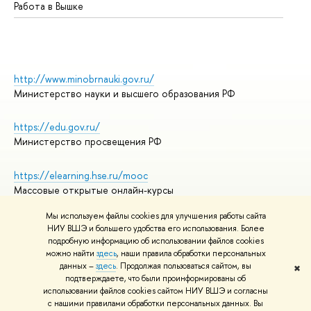
Работа в Вышке
http://www.minobrnauki.gov.ru/
Министерство науки и высшего образования РФ
https://edu.gov.ru/
Министерство просвещения РФ
https://elearning.hse.ru/mooc
Массовые открытые онлайн-курсы
Мы используем файлы cookies для улучшения работы сайта
НИУ ВШЭ и большего удобства его использования. Более
подробную информацию об использовании файлов cookies
© НИУ ВШЭ 1993–2026
Адреса и контакты
можно найти
здесь
, наши правила обработки персональных
Условия использования материалов
данных –
здесь
. Продолжая пользоваться сайтом, вы
✖
подтверждаете, что были проинформированы об
Политика конфиденциальности
использовании файлов cookies сайтом НИУ ВШЭ и согласны
Правила применения рекомендательных технологий в НИУ ВШЭ
с нашими правилами обработки персональных данных. Вы