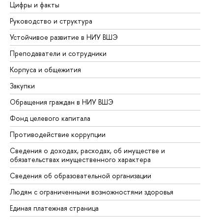
Цифры и факты
Ли
Руководство и структура
До
Устойчивое развитие в НИУ ВШЭ
Ол
Преподаватели и сотрудники
Пр
Корпуса и общежития
Вы
Закупки
Пр
Обращения граждан в НИУ ВШЭ
Ас
Фонд целевого капитала
До
Противодействие коррупции
Це
Сведения о доходах, расходах, об имуществе и
Би
обязательствах имущественного характера
Об
Сведения об образовательной организации
Об
Людям с ограниченными возможностями здоровья
Единая платежная страница