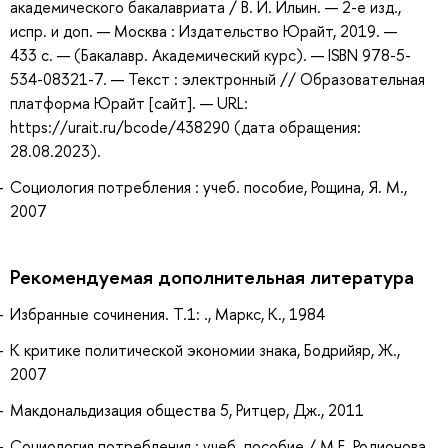
академического бакалавриата / В. И. Ильин. — 2-е изд.,
испр. и доп. — Москва : Издательство Юрайт, 2019. —
433 с. — (Бакалавр. Академический курс). — ISBN 978-5-
534-08321-7. — Текст : электронный // Образовательная
платформа Юрайт [сайт]. — URL:
https://urait.ru/bcode/438290 (дата обращения:
28.08.2023).
Социология потребления : учеб. пособие, Рощина, Я. М.,
2007
Рекомендуемая дополнительная литература
Избранные сочинения. Т.1: ., Маркс, К., 1984
К критике политической экономии знака, Бодрийяр, Ж.,
2007
Макдональдизация общества 5, Ритцер, Дж., 2011
Социология потребления : учеб. пособие / М.Е. Родионова,