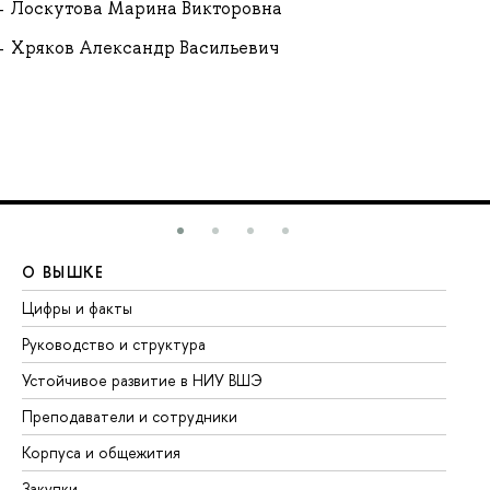
Лоскутова Марина Викторовна
Хряков Александр Васильевич
О ВЫШКЕ
О
Цифры и факты
Ли
Руководство и структура
До
Устойчивое развитие в НИУ ВШЭ
Ол
Преподаватели и сотрудники
Пр
Корпуса и общежития
Вы
Закупки
Пр