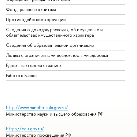
Фонд целевого капитала
До
Противодействие коррупции
Це
Сведения о доходах, расходах, об имуществе и
Би
обязательствах имущественного характера
Об
Сведения об образовательной организации
Об
Людям с ограниченными возможностями здоровья
Единая платежная страница
Работа в Вышке
http://www.minobrnauki.gov.ru/
Министерство науки и высшего образования РФ
https://edu.gov.ru/
Министерство просвещения РФ