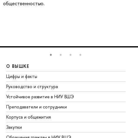
общественностью.
О ВЫШКЕ
О
Цифры и факты
Ли
Руководство и структура
До
Устойчивое развитие в НИУ ВШЭ
Ол
Преподаватели и сотрудники
Пр
Корпуса и общежития
Вы
Закупки
Пр
Обращения граждан в НИУ ВШЭ
Ас