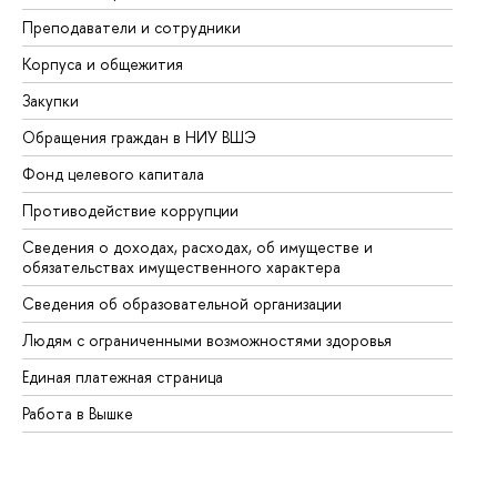
Преподаватели и сотрудники
Пр
Корпуса и общежития
Вы
Закупки
Пр
Обращения граждан в НИУ ВШЭ
Ас
Фонд целевого капитала
До
Противодействие коррупции
Це
Сведения о доходах, расходах, об имуществе и
Би
обязательствах имущественного характера
Об
Сведения об образовательной организации
Об
Людям с ограниченными возможностями здоровья
Единая платежная страница
Работа в Вышке