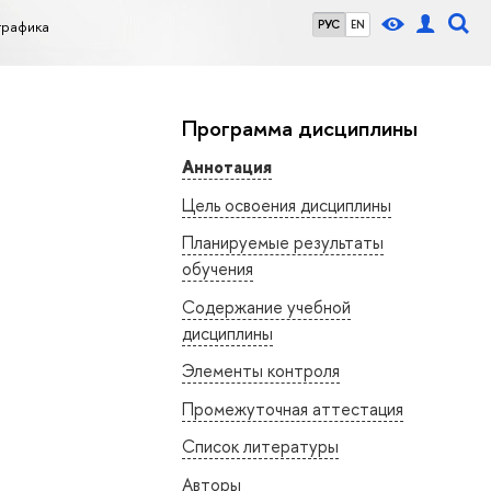
графика
РУС
EN
Программа дисциплины
Аннотация
Цель освоения дисциплины
Планируемые результаты
обучения
Содержание учебной
дисциплины
Элементы контроля
Промежуточная аттестация
Список литературы
Авторы