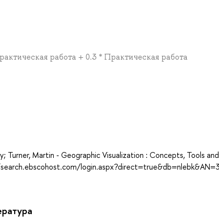
 Практическая работа + 0.3 * Практическая работа
а
Turner, Martin - Geographic Visualization : Concepts, Tools and
p://search.ebscohost.com/login.aspx?direct=true&db=nlebk&AN
ература