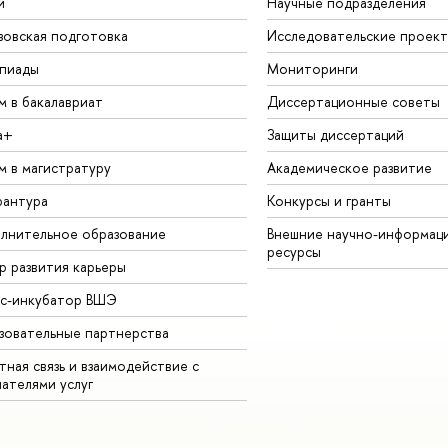
й
Научные подразделения
зовская подготовка
Исследовательские проек
пиады
Мониторинги
м в бакалавриат
Диссертационные советы
а+
Защиты диссертаций
м в магистратуру
Академическое развитие
рантура
Конкурсы и гранты
лнительное образование
Внешние научно-информац
ресурсы
р развития карьеры
ес-инкубатор ВШЭ
зовательные партнерства
ная связь и взаимодействие с
чателями услуг