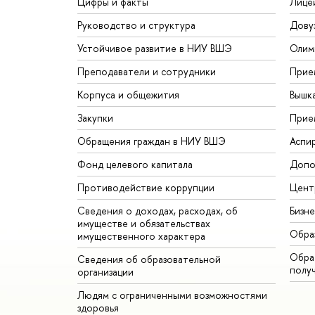
Цифры и факты
Лице
Руководство и структура
Дову
Устойчивое развитие в НИУ ВШЭ
Олим
Преподаватели и сотрудники
Прие
Корпуса и общежития
Вышк
Закупки
Прие
Обращения граждан в НИУ ВШЭ
Аспи
Фонд целевого капитала
Допо
Противодействие коррупции
Цент
Сведения о доходах, расходах, об
Бизн
имуществе и обязательствах
Обра
имущественного характера
Обрат
Сведения об образовательной
полу
организации
Людям с ограниченными возможностями
здоровья