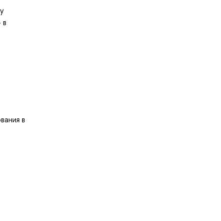
ну
 в
вания в