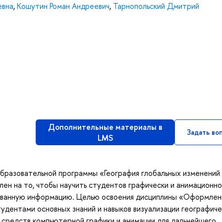
евна
,
Кошутин Роман Андреевич
,
Тарнопольский Дмитрий
Дополнительные материалы в
Задать во
LMS
образовательной программы «География глобальных изменений
ен на то, чтобы научить студентов графически и анимационно
ованную информацию. Целью освоения дисциплины «Оформлен
тудентами основных знаний и навыков визуализации географич
средств компьютерной графики и анимации для дальнейшего