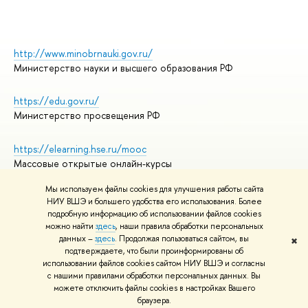
http://www.minobrnauki.gov.ru/
Министерство науки и высшего образования РФ
https://edu.gov.ru/
Министерство просвещения РФ
https://elearning.hse.ru/mooc
Массовые открытые онлайн-курсы
Мы используем файлы cookies для улучшения работы сайта
НИУ ВШЭ и большего удобства его использования. Более
подробную информацию об использовании файлов cookies
© НИУ ВШЭ 1993–2026
Адреса и контакты
можно найти
здесь
, наши правила обработки персональных
Условия использования материалов
данных –
здесь
. Продолжая пользоваться сайтом, вы
✖
подтверждаете, что были проинформированы об
Политика конфиденциальности
использовании файлов cookies сайтом НИУ ВШЭ и согласны
Правила применения рекомендательных технологий в НИУ ВШЭ
с нашими правилами обработки персональных данных. Вы
Карта сайта
можете отключить файлы cookies в настройках Вашего
браузера.
Редактору