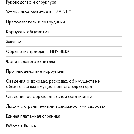
Руководство и структура
До
Устойчивое развитие в НИУ ВШЭ
Ол
Преподаватели и сотрудники
Пр
Корпуса и общежития
Вы
Закупки
Пр
Обращения граждан в НИУ ВШЭ
Ас
Фонд целевого капитала
До
Противодействие коррупции
Це
Сведения о доходах, расходах, об имуществе и
Би
обязательствах имущественного характера
Об
Сведения об образовательной организации
Об
Людям с ограниченными возможностями здоровья
Единая платежная страница
Работа в Вышке