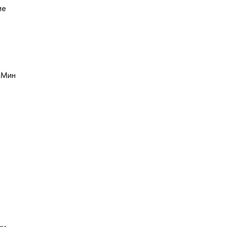
ие
и Мин
ии.