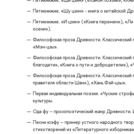
Пятикнижие. «Шу цзин» - книга о китайской Д
Пятикнижие. «И цзин» («Книга перемен»), «Ли 
осени»).
Философская проза Древности. Классический п
«Мэн-цзы».
Философская проза Древности. Классический п
благодати», «Книга о пути и добродетели»), «
Философская проза Древности. Классический п
правителя области Шан»), «Хань Фэй-цзы».
Первая индивидуальная поэзия. «Чуские строф
культуры.
Ода фу – прозопоэтический жанр Древности. И
Песни юэфу – пример устного народного твор
стихотворений из «Литературного изборника»