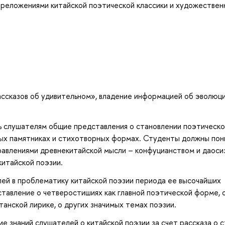
ереложениями китайской поэтической классики и художествен
ссказов об удивительном», владение информацией об эволюц
ь слушателям общие представления о становлении поэтическ
мых памятниках и стихотворных формах. Студенты должны пон
правлениями древнекитайской мысли – конфуцианством и даоси
итайской поэзии.
ей в проблематику китайской поэзии периода ее высочайших
тавление о четверостишиях как главной поэтической форме, 
танской лирике, о других значимых темах поэзии.
 знаний слушателей о китайской поэзии за счет рассказа о с