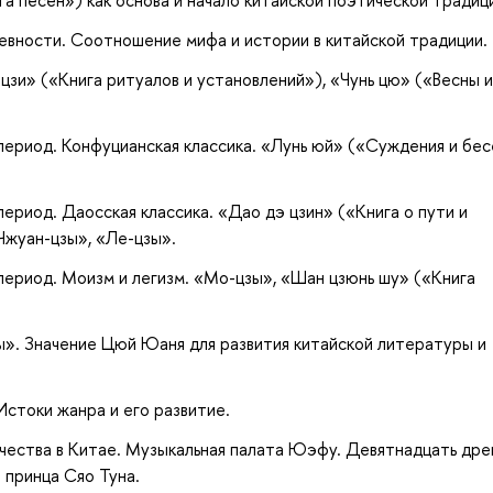
ревности. Соотношение мифа и истории в китайской традиции.
цзи» («Книга ритуалов и установлений»), «Чунь цю» («Весны и
ериод. Конфуцианская классика. «Лунь юй» («Суждения и бес
ериод. Даосская классика. «Дао дэ цзин» («Книга о пути и
Чжуан-цзы», «Ле-цзы».
ериод. Моизм и легизм. «Мо-цзы», «Шан цзюнь шу» («Книга
ы». Значение Цюй Юаня для развития китайской литературы и
стоки жанра и его развитие.
чества в Китае. Музыкальная палата Юэфу. Девятнадцать дре
 принца Сяо Туна.