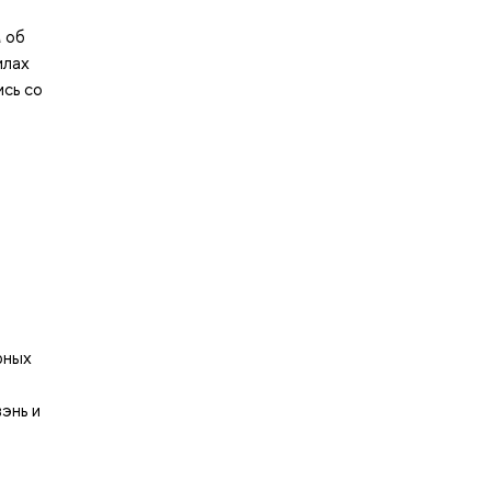
 об
илах
ись со
рных
энь и