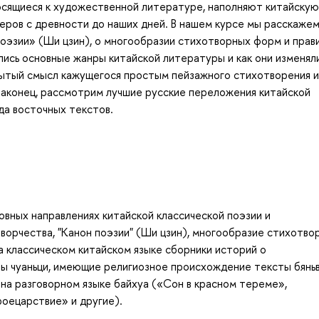
осящиеся к художественной литературе, наполняют китайскую
еров с древности до наших дней. В нашем курсе мы расскажем
поэзии» (Ши цзин), о многообразии стихотворных форм и прав
лись основные жанры китайской литературы и как они изменял
рытый смысл кажущегося простым пейзажного стихотворения и
 Наконец, рассмотрим лучшие русские переложения китайской
да восточных текстов.
овных направлениях китайской классической поэзии и
ворчества, "Канон поэзии" (Ши цзин), многообразие стихотво
а классическом китайском языке сборники историй о
лы чуаньци, имеющие религиозное происхождение тексты бяньв
 на разговорном языке байхуа («Сон в красном тереме»,
роецарствие» и другие).