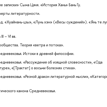
е записки» Сыма Цяня. «История Хань» Бань Гу.
 черты литературности.
. «Хуайнань-цзы», «Лунь хэн» («Весы суждений»). «Янь те лу
I – VI вв.
ообщества. Теория «ветра и потока».
едневековья. Истоки в древней философии.
едневековья. «Рассуждения об изящной словесности», «Ода
уре», «[Трактат] о восьми болезнях стиха».
едневековья. «Резной дракон литературной мысли», «Категор
ического канона Средневековья.