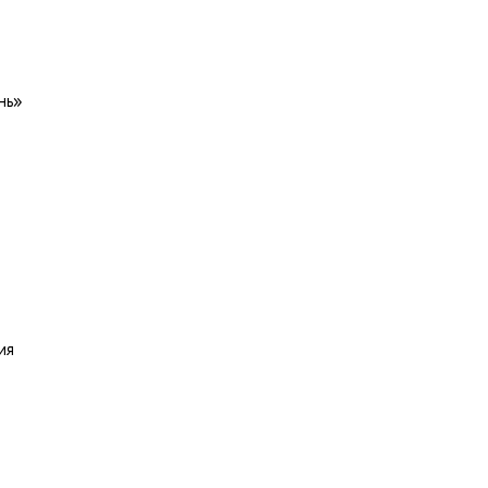
нь»
ия