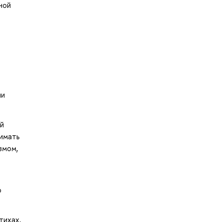
ной
ии
ой
имать
змом,
о
тихах,