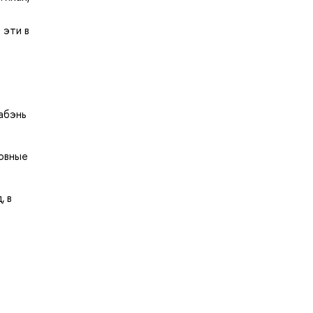
 эти в
абэнь
новные
, в