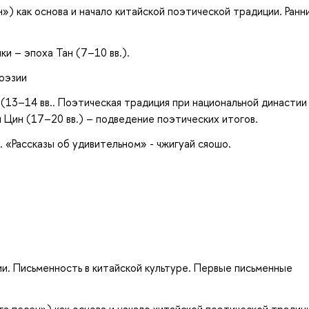
н») как основа и начало китайской поэтической традиции. Ранн
ки – эпоха Тан (7–10 вв.).
поэзии
 (13–14 вв.. Поэтическая традиция при национальной династи
 Цин (17–20 вв.) – подведение поэтических итогов.
 «Рассказы об удивительном» - чжигуай сяошо.
ии. Письменность в китайской культуре. Первые письменные
а песен») как основа и начало китайской поэтической традиц