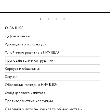
О ВЫШКЕ
О
Цифры и факты
Ли
Руководство и структура
До
Устойчивое развитие в НИУ ВШЭ
Ол
Преподаватели и сотрудники
Пр
Корпуса и общежития
Вы
Закупки
Пр
Обращения граждан в НИУ ВШЭ
Ас
Фонд целевого капитала
До
Противодействие коррупции
Це
Сведения о доходах, расходах, об имуществе и
Би