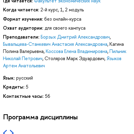
Где читается:
Факультет экономических наук
Когда читается:
2-й курс, 1, 2 модуль
Формат изучения:
без онлайн-курса
Охват аудитории:
для своего кампуса
Преподаватели:
Борзых Дмитрий Александрович
,
Бывальцева-Станкевич Анастасия Александровна
,
Кагина
Полина Валерьевна
,
Коссова Елена Владимировна
,
Пильник
Николай Петрович
,
Столяров Марк Эдуардович
,
Языков
Артем Анатольевич
Язык:
русский
Кредиты:
5
Контактные часы:
56
Программа дисциплины