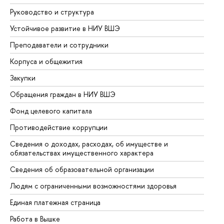
Руководство и структура
До
Устойчивое развитие в НИУ ВШЭ
Ол
Преподаватели и сотрудники
Пр
Корпуса и общежития
Вы
Закупки
Пр
Обращения граждан в НИУ ВШЭ
Ас
Фонд целевого капитала
До
Противодействие коррупции
Це
Сведения о доходах, расходах, об имуществе и
Би
обязательствах имущественного характера
Об
Сведения об образовательной организации
Об
Людям с ограниченными возможностями здоровья
Единая платежная страница
Работа в Вышке