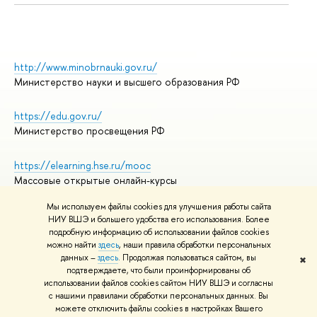
http://www.minobrnauki.gov.ru/
Министерство науки и высшего образования РФ
https://edu.gov.ru/
Министерство просвещения РФ
https://elearning.hse.ru/mooc
Массовые открытые онлайн-курсы
Мы используем файлы cookies для улучшения работы сайта
НИУ ВШЭ и большего удобства его использования. Более
подробную информацию об использовании файлов cookies
© НИУ ВШЭ 1993–2026
Адреса и контакты
можно найти
здесь
, наши правила обработки персональных
Условия использования материалов
данных –
здесь
. Продолжая пользоваться сайтом, вы
✖
подтверждаете, что были проинформированы об
Политика конфиденциальности
использовании файлов cookies сайтом НИУ ВШЭ и согласны
Правила применения рекомендательных технологий в НИУ ВШЭ
с нашими правилами обработки персональных данных. Вы
Карта сайта
можете отключить файлы cookies в настройках Вашего