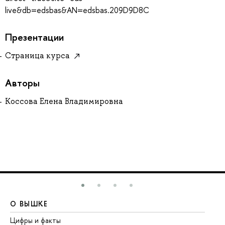
live&db=edsbas&AN=edsbas.209D9D8C
Презентации
Страница курса
Авторы
Коссова Елена Владимировна
О ВЫШКЕ
О
Цифры и факты
Ли