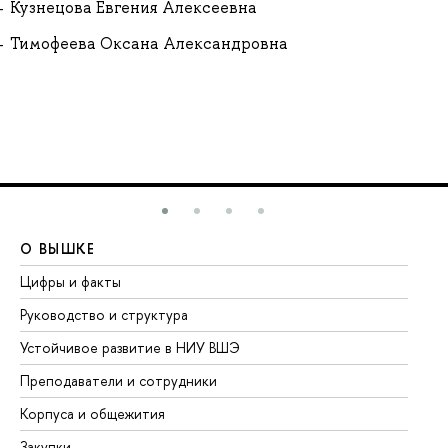
Кузнецова Евгения Алексеевна
Тимофеева Оксана Александровна
О ВЫШКЕ
О
Цифры и факты
Ли
Руководство и структура
До
Устойчивое развитие в НИУ ВШЭ
Ол
Преподаватели и сотрудники
Пр
Корпуса и общежития
Вы
Закупки
Пр