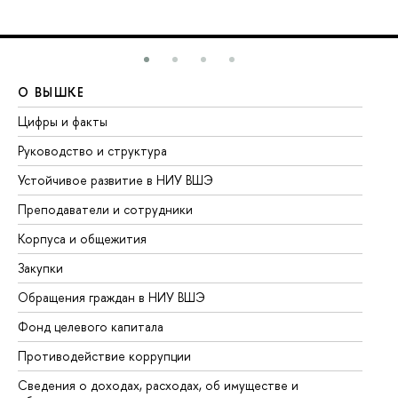
О ВЫШКЕ
О
Цифры и факты
Ли
Руководство и структура
До
Устойчивое развитие в НИУ ВШЭ
Ол
Преподаватели и сотрудники
Пр
Корпуса и общежития
Вы
Закупки
Пр
Обращения граждан в НИУ ВШЭ
Ас
Фонд целевого капитала
До
Противодействие коррупции
Це
Сведения о доходах, расходах, об имуществе и
Би