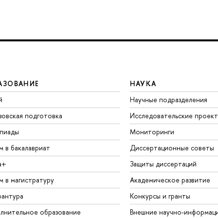
АЗОВАНИЕ
НАУКА
й
Научные подразделения
зовская подготовка
Исследовательские проек
пиады
Мониторинги
м в бакалавриат
Диссертационные советы
а+
Защиты диссертаций
м в магистратуру
Академическое развитие
рантура
Конкурсы и гранты
лнительное образование
Внешние научно-информац