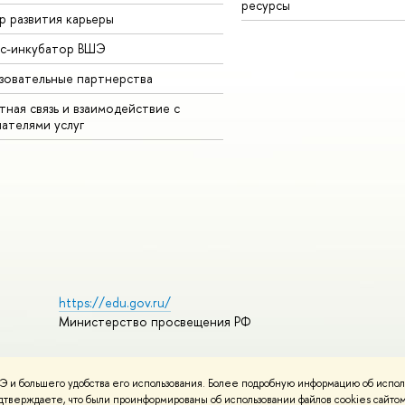
ресурсы
р развития карьеры
ес-инкубатор ВШЭ
зовательные партнерства
ная связь и взаимодействие с
чателями услуг
https://edu.gov.ru/
Министерство просвещения РФ
 и большего удобства его использования. Более подробную информацию об испол
пользования материалов
Политика конфиденциальности
подтверждаете, что были проинформированы об использовании файлов cookies сай