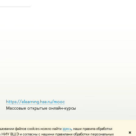
https://elearning.hse.ru/mooc
Массовые открытые онлайн-курсы
ьзовании файлов cookies можно найти
здесь
, наши правила обработки
Редактору
✖
том НИУ ВШЭ и согласны с нашими правилами обработки персональных