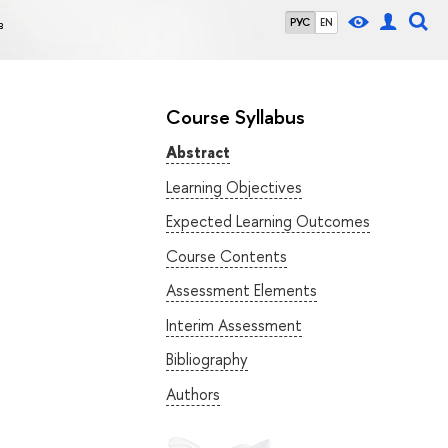
в
РУС
EN
Course Syllabus
Abstract
Learning Objectives
Expected Learning Outcomes
Course Contents
Assessment Elements
Interim Assessment
Bibliography
Authors