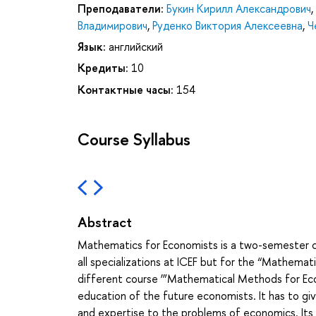
Преподаватели:
Букин Кирилл Александрович
,
Владимирович
,
Руденко Виктория Алексеевна
,
Ч
Язык:
английский
Кредиты:
10
Контактные часы:
154
Course Syllabus
Abstract
Mathematics for Economists is a two-semester cou
all specializations at ICEF but for the “Mathemat
different course ‘”Mathematical Methods for Econ
education of the future economists. It has to g
and expertise to the problems of economics. Its p