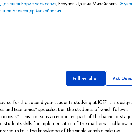
Демешев Борис Борисович
,
Есаулов Даниил Михайлович
,
Жуко
енцов Александр Михайлович
Full Syllabus
Ask Ques
rse for the second year students studying at ICEF. It is design
ics and Economics” specialization the students of which follow a
omists”. This course is an important part of the bachelor stage 
ive students skills for implementation of the mathematical knowl
rerequisite is the knowledge of the single variable calculus.