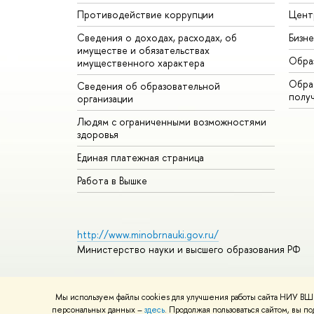
Противодействие коррупции
Цент
Сведения о доходах, расходах, об
Бизн
имуществе и обязательствах
Обра
имущественного характера
Обрат
Сведения об образовательной
полу
организации
Людям с ограниченными возможностями
здоровья
Единая платежная страница
Работа в Вышке
http://www.minobrnauki.gov.ru/
Министерство науки и высшего образования РФ
Мы используем файлы cookies для улучшения работы сайта НИУ ВШЭ
© НИУ ВШЭ 1993–2026
Адреса и контакты
Условия ис
персональных данных –
здесь
. Продолжая пользоваться сайтом, вы 