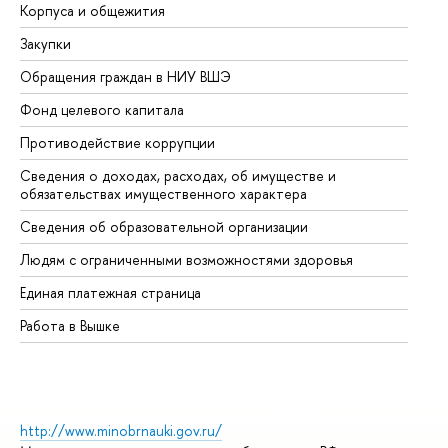
Корпуса и общежития
Вы
Закупки
Пр
Обращения граждан в НИУ ВШЭ
Ас
Фонд целевого капитала
До
Противодействие коррупции
Це
Сведения о доходах, расходах, об имуществе и
Би
обязательствах имущественного характера
Об
Сведения об образовательной организации
Об
Людям с ограниченными возможностями здоровья
Единая платежная страница
Работа в Вышке
http://www.minobrnauki.gov.ru/