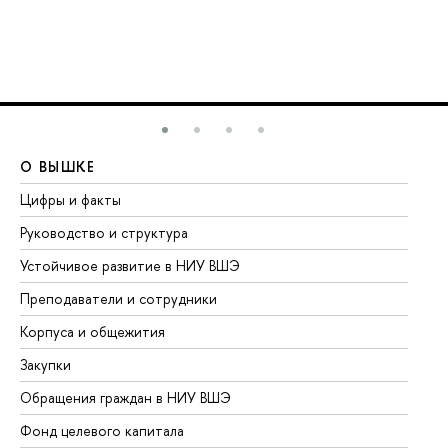
О ВЫШКЕ
О
Цифры и факты
Ли
Руководство и структура
До
Устойчивое развитие в НИУ ВШЭ
Ол
Преподаватели и сотрудники
Пр
Корпуса и общежития
Вы
Закупки
Пр
Обращения граждан в НИУ ВШЭ
Ас
Фонд целевого капитала
До