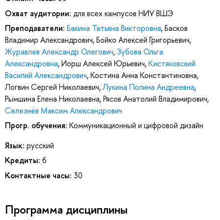
Охват аудитории:
для всех кампусов НИУ ВШЭ
Преподаватели:
Бакина Татьяна Викторовна
,
Басков
Владимир Александрович
,
Бойко Алексей Григорьевич
,
Журавлев Александр Олегович
,
Зубова Ольга
Александровна
,
Иорш Алексей Юрьевич
,
Кистяковский
Василий Александрович
,
Костина Анна Константиновна
,
Логвин Сергей Николаевич
,
Лукина Полина Андреевна
,
Рымшина Елена Николаевна
,
Рясов Анатолий Владимирович
,
Селезнёв Максим Александрович
Прогр. обучения:
Коммуникационный и цифровой дизайн
Язык:
русский
Кредиты:
6
Контактные часы:
30
Программа дисциплины