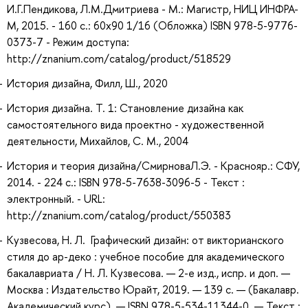
И.Г.Пендикова, Л.М.Дмитриева - М.: Магистр, НИЦ ИНФРА-
М, 2015. - 160 с.: 60x90 1/16 (Обложка) ISBN 978-5-9776-
0373-7 - Режим доступа:
http://znanium.com/catalog/product/518529
История дизайна, Филл, Ш., 2020
История дизайна. Т. 1: Становление дизайна как
самостоятельного вида проектно - художественной
деятельности, Михайлов, С. М., 2004
История и теория дизайна/СмирноваЛ.Э. - Краснояр.: СФУ,
2014. - 224 с.: ISBN 978-5-7638-3096-5 - Текст :
электронный. - URL:
http://znanium.com/catalog/product/550383
Кузвесова, Н. Л. Графический дизайн: от викторианского
стиля до ар-деко : учебное пособие для академического
бакалавриата / Н. Л. Кузвесова. — 2-е изд., испр. и доп. —
Москва : Издательство Юрайт, 2019. — 139 с. — (Бакалавр.
Академический курс). — ISBN 978-5-534-11344-0. — Текст :