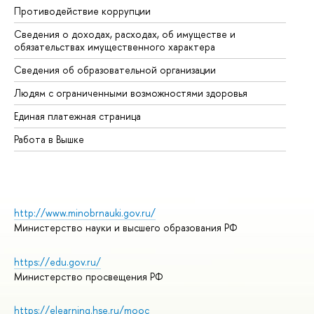
Противодействие коррупции
Це
Сведения о доходах, расходах, об имуществе и
Би
обязательствах имущественного характера
Об
Сведения об образовательной организации
Об
Людям с ограниченными возможностями здоровья
Единая платежная страница
Работа в Вышке
http://www.minobrnauki.gov.ru/
Министерство науки и высшего образования РФ
https://edu.gov.ru/
Министерство просвещения РФ
https://elearning.hse.ru/mooc