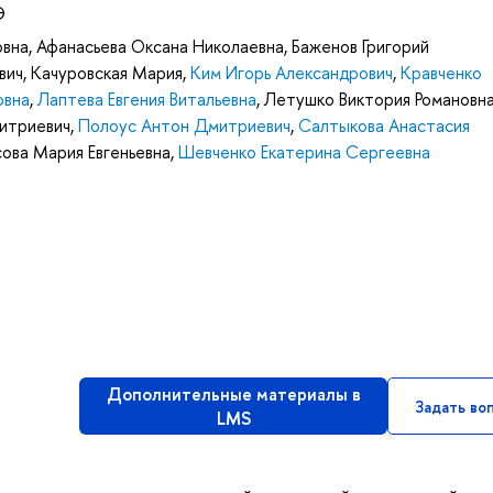
Э
овна
,
Афанасьева Оксана Николаевна
,
Баженов Григорий
вич
,
Качуровская Мария
,
Ким Игорь Александрович
,
Кравченко
овна
,
Лаптева Евгения Витальевна
,
Летушко Виктория Романовн
итриевич
,
Полоус Антон Дмитриевич
,
Салтыкова Анастасия
сова Мария Евгеньевна
,
Шевченко Екатерина Сергеевна
Дополнительные материалы в
Задать во
LMS