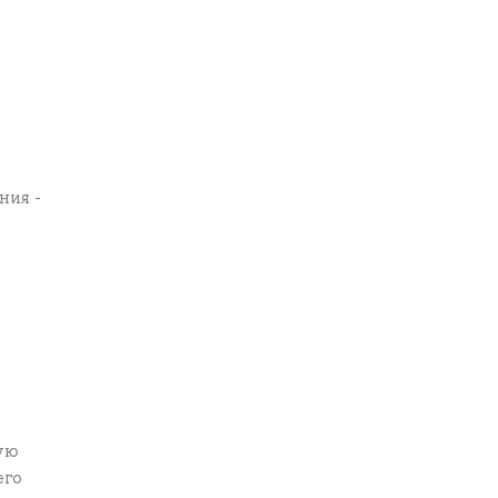
ния -
ую
его