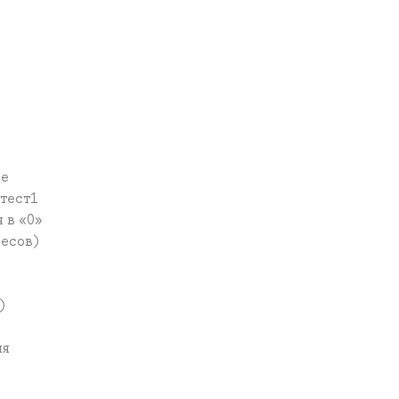
де
тест1
 в «0»
весов)
)
ля