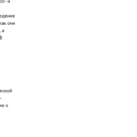
ро- и
ведение
как они
 а
В
еской
-
ие о