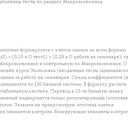
выполнены тесты по разделу Макроэкономика.
сциплине формируется с учетом оценок по всем формам
р2) + (0,13 х О тест1) + (0,29 х О работа на семинаре); г
 Микроэкономике и контрольную по Макроэкономике; О 
 онлайн курсе Экономика (несданные тесты оцениваются
 оценка за работу на семинарах. Сумма коэффициентов (
оценивается по 100 бальной системе. В формулу расчета
ятибалльную систему. Перевод в 10-ти бальную шкалу
значений подвергается только результирующая (итоговая
ское. Экзамен не предусмотрен, итоговая оценка
сех элементов контроля. Блокирующие элементы контро