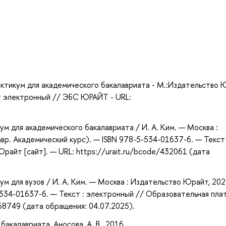
а
икум для академического бакалавриата - М.:Издательство 
ст электронный // ЭБС ЮРАЙТ - URL:
ум для академического бакалавриата / И. А. Ким. — Москва :
вр. Академический курс). — ISBN 978-5-534-01637-6. — Текст 
айт [сайт]. — URL: https://urait.ru/bcode/432061 (дата
ум для вузов / И. А. Ким. — Москва : Издательство Юрайт, 202
-534-01637-6. — Текст : электронный // Образовательная пл
468749 (дата обращения: 04.07.2025).
акалавриата, Аносова, А. В., 2016