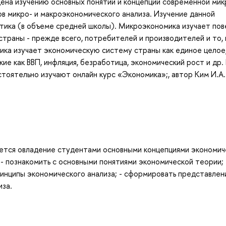
ена изучению основных понятий и концепций современной мик
в микро- и макроэкономического анализа. Изучение данной
тика (в объеме средней школы). Микроэкономика изучает по
траны - прежде всего, потребителей и производителей и то, 
ка изучает экономическую систему страны как единое целое,
ие как ВВП, инфляция, безработица, экономический рост и др. 
оятельно изучают онлайн курс «Экономика»;, автор Ким И.А.
ется овладение студентами основными концепциями экономич
: - познакомить с основными понятиями экономической теории; 
инципы экономического анализа; - сформировать представлен
иза.