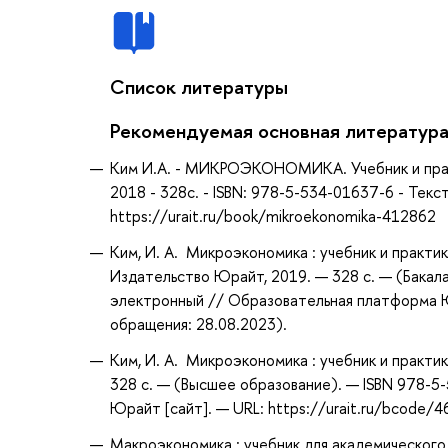
Список литературы
Рекомендуемая основная литератур
Ким И.А. - МИКРОЭКОНОМИКА. Учебник и практ
2018 - 328с. - ISBN: 978-5-534-01637-6 - Тек
https://urait.ru/book/mikroekonomika-412862
Ким, И. А. Микроэкономика : учебник и практик
Издательство Юрайт, 2019. — 328 с. — (Бакала
электронный // Образовательная платформа Юр
обращения: 28.08.2023).
Ким, И. А. Микроэкономика : учебник и практик
328 с. — (Высшее образование). — ISBN 978-5
Юрайт [сайт]. — URL: https://urait.ru/bcode/
Макроэкономика : учебник для академического б