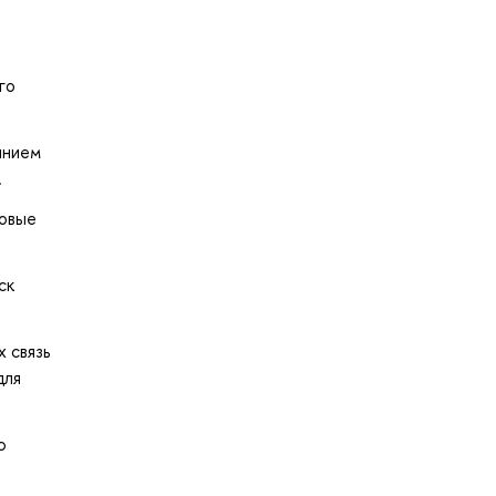
го
янием
.
повые
ск
 связь
для
ю