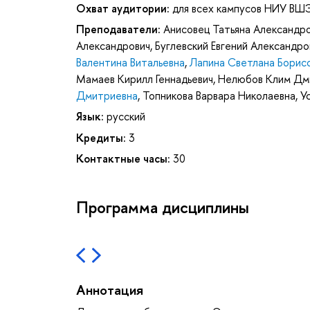
Охват аудитории:
для всех кампусов НИУ ВШ
Преподаватели:
Анисовец Татьяна Александр
Александрович
,
Буглевский Евгений Александро
Валентина Витальевна
,
Лапина Светлана Борис
Мамаев Кирилл Геннадьевич
,
Нелюбов Клим Дм
Дмитриевна
,
Топникова Варвара Николаевна
,
У
Язык:
русский
Кредиты:
3
Контактные часы:
30
Программа дисциплины
Аннотация