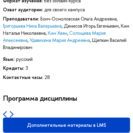
Формат изучения:
без онлайн-курса
Охват аудитории:
для своего кампуса
Преподаватели:
Бонч-Осмоловская Ольга Андреевна
,
Григорьева Нина Валерьевна
,
Денисов Игорь Евгеньевич
,
Ким
Наталья Николаевна
,
Ким Хван
,
Солощева Мария
Алексеевна
,
Удавихина Мария Андреевна
,
Щепкин Василий
Владимирович
Язык:
русский
Кредиты:
3
Контактные часы:
28
Программа дисциплины
Дополнительные материалы в LMS