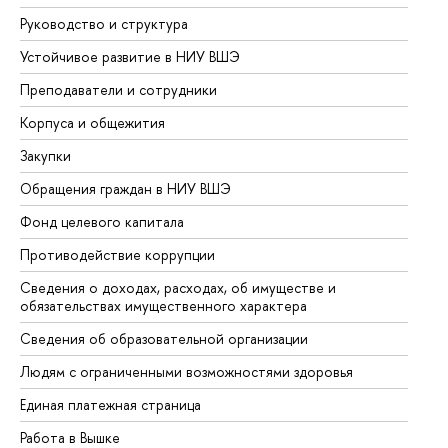
Руководство и структура
До
Устойчивое развитие в НИУ ВШЭ
Ол
Преподаватели и сотрудники
Пр
Корпуса и общежития
Вы
Закупки
Пр
Обращения граждан в НИУ ВШЭ
Ас
Фонд целевого капитала
До
Противодействие коррупции
Це
Сведения о доходах, расходах, об имуществе и
Би
обязательствах имущественного характера
Об
Сведения об образовательной организации
Об
Людям с ограниченными возможностями здоровья
Единая платежная страница
Работа в Вышке