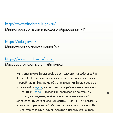
http://www.minobrnauki.gov.ru/
Министерство науки и высшего образования РФ
https://edu.gov.ru/
Министерство просвещения РФ
https://elearning.hse.ru/mooc
Массовые открытые онлайн-курсы
Мы используем файлы cookies для улучшения работы сайта
НИУ ВШЭ и большего удобства его использования. Более
подробную информацию об использовании файлов cookies
© НИУ ВШЭ 1993–2026
Адреса и контакты
можно найти
здесь
, наши правила обработки персональных
Условия использования материалов
данных –
здесь
. Продолжая пользоваться сайтом, вы
✖
подтверждаете, что были проинформированы об
Политика конфиденциальности
использовании файлов cookies сайтом НИУ ВШЭ и согласны
Правила применения рекомендательных технологий в НИУ ВШЭ
с нашими правилами обработки персональных данных. Вы
Карта сайта
можете отключить файлы cookies в настройках Вашего