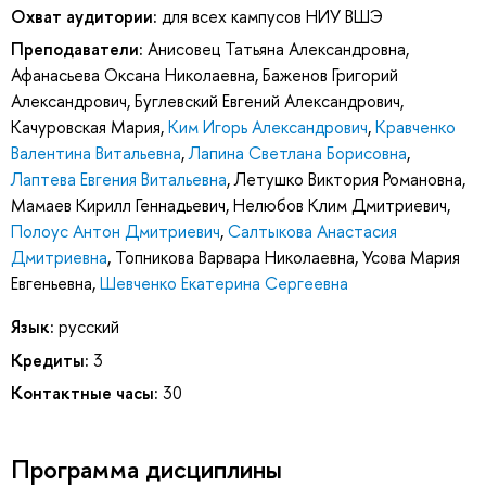
Охват аудитории:
для всех кампусов НИУ ВШЭ
Преподаватели:
Анисовец Татьяна Александровна
,
Афанасьева Оксана Николаевна
,
Баженов Григорий
Александрович
,
Буглевский Евгений Александрович
,
Качуровская Мария
,
Ким Игорь Александрович
,
Кравченко
Валентина Витальевна
,
Лапина Светлана Борисовна
,
Лаптева Евгения Витальевна
,
Летушко Виктория Романовна
,
Мамаев Кирилл Геннадьевич
,
Нелюбов Клим Дмитриевич
,
Полоус Антон Дмитриевич
,
Салтыкова Анастасия
Дмитриевна
,
Топникова Варвара Николаевна
,
Усова Мария
Евгеньевна
,
Шевченко Екатерина Сергеевна
Язык:
русский
Кредиты:
3
Контактные часы:
30
Программа дисциплины