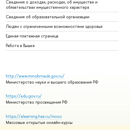
Сведения о доходах, расходах, об имуществе и
Би
обязательствах имущественного характера
Об
Сведения об образовательной организации
Об
Людям с ограниченными возможностями здоровья
Единая платежная страница
Работа в Вышке
http://www.minobrnauki.gov.ru/
Министерство науки и высшего образования РФ
https://edu.gov.ru/
Министерство просвещения РФ
https://elearning.hse.ru/mooc
Массовые открытые онлайн-курсы