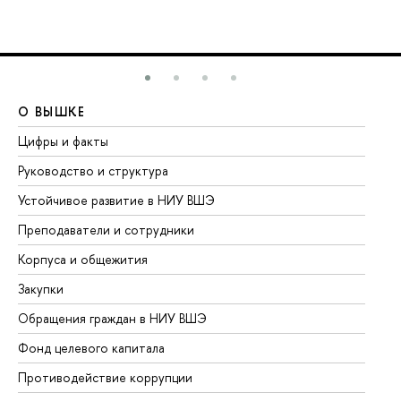
О ВЫШКЕ
О
Цифры и факты
Ли
Руководство и структура
До
Устойчивое развитие в НИУ ВШЭ
Ол
Преподаватели и сотрудники
Пр
Корпуса и общежития
Вы
Закупки
Пр
Обращения граждан в НИУ ВШЭ
Ас
Фонд целевого капитала
До
Противодействие коррупции
Це