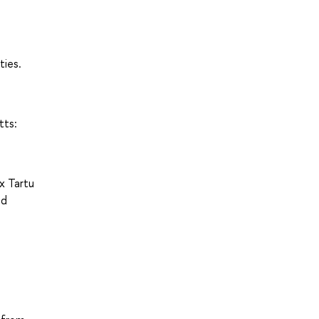
ties.
tts:
Ix Tartu
ld