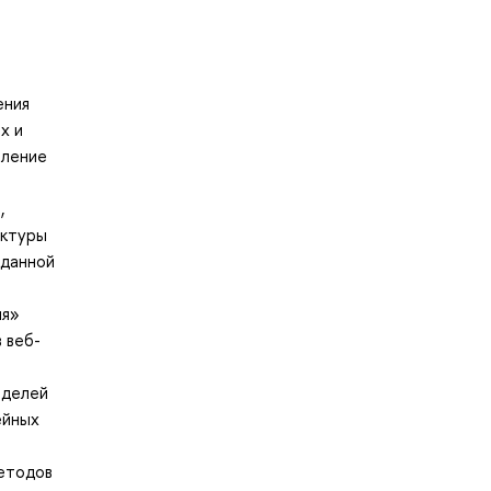
ения
х и
вление
,
уктуры
 данной
ия»
 веб-
оделей
ейных
методов