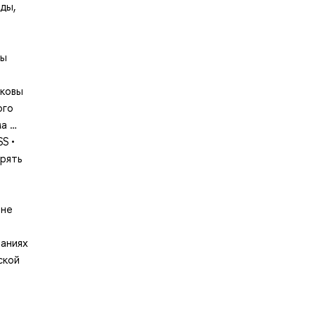
ды,
ды
аковы
ого
ма …
S •
рять
 не
ваниях
ской