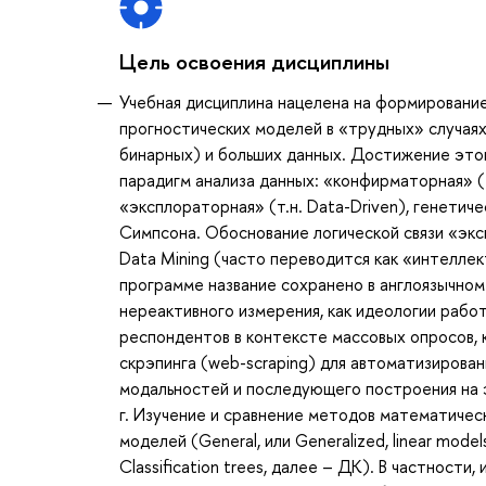
Цель освоения дисциплины
Учебная дисциплина нацелена на формировани
прогностических моделей в «трудных» случаях
бинарных) и больших данных. Достижение это
парадигм анализа данных: «конфирматорная» (т
«эксплораторная» (т.н. Data-Driven), генетич
Симпсона. Обоснование логической связи «эк
Data Mining (часто переводится как «интеллек
программе название сохранено в англоязычном 
нереактивного измерения, как идеологии рабо
респондентов в контексте массовых опросов, 
скрэпинга (web-scraping) для автоматизирован
модальностей и последующего построения на
г. Изучение и сравнение методов математичес
моделей (General, или Generalized, linear mode
Classification trees, далее – ДК). В частнос