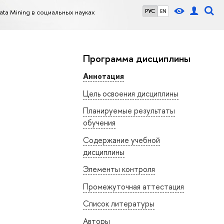
ata Mining в социальных науках
РУС
EN
Программа дисциплины
Аннотация
Цель освоения дисциплины
Планируемые результаты
обучения
Содержание учебной
дисциплины
Элементы контроля
Промежуточная аттестация
Список литературы
Авторы