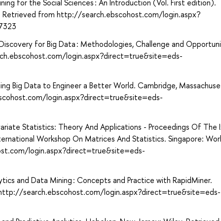
ing for the Social Sciences : An Introduction (Vol. First edition).
ess. Retrieved from http://search.ebscohost.com/login.aspx?
67323
iscovery for Big Data : Methodologies, Challenge and Opportuni
arch.ebscohost.com/login.aspx?direct=true&site=eds-
 Using Big Data to Engineer a Better World. Cambridge, Massachuse
bscohost.com/login.aspx?direct=true&site=eds-
ivariate Statistics: Theory And Applications - Proceedings Of The 
ternational Workshop On Matrices And Statistics. Singapore: Wor
host.com/login.aspx?direct=true&site=eds-
lytics and Data Mining : Concepts and Practice with RapidMiner.
ttp://search.ebscohost.com/login.aspx?direct=true&site=eds-