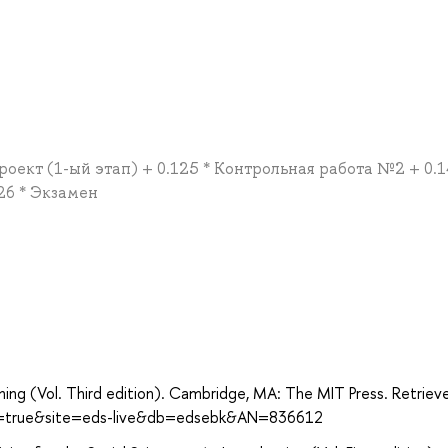
роект (1-ый этап) + 0.125 * Контрольная работа №2 + 0.1
.26 * Экзамен
а
rning (Vol. Third edition). Cambridge, MA: The MIT Press. Retrie
ect=true&site=eds-live&db=edsebk&AN=836612