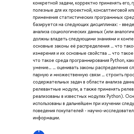
конкретной задачи, корректно применять его,
полезные для их проектной, консалтинговой ил
применения статистических программных сред M
базируется на следующих дисциплинах: - введ
анализа социологических данных (или аналоги
должны владеть следующими знаниями и компете
основные законы её распределения … что тако
измерения и их основные свойства … что такое
что такое среда программирования Python, как
умение… … оценивать законы распределения сл
парную и множественную связи … строить про
содержательных задач в области анализа данны
релевантные модули, а также применять релева
реализованы в известных модулях Python). Ос
использованы в дальнейшем при изучении след
поведения покупателей - научно-исследовател
информации.