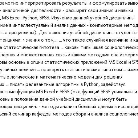
 грамотно интерпретировать результаты и формулировать выво
и аналогичной деятельности - расширят свои знания и навыки
S Excel, Python, SPSS. Изучение данной учебной дисциплины
ение в интеллектуальный анализ данных - компьютерные мето
чные дисциплины). Для освоения учебной дисциплины студенты
нциями: • знания о том,… … что такое случайная величина и к
е статистическая гипотеза … каковы типы шкал социологическ
 парная и множественная связь и какими методами она измери
овы основные опции статистических приложений MS Excel и SPS
учайных величин … проверять статистические гипотезы … изме
стые логические и математические модели для решения
х … писать релевантные алгоритмы в Python, задействуя
нтные функции MS Excel и SPSS (ряд функций SPSS уникальны и
новные положения данной учебной дисциплины могут быть
ующих дисциплин: - методы анализа больших данных в исследо
ьский семинар кафедры методов сбора и анализа социологиче