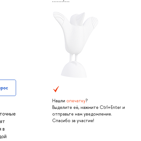
прос
Нашли
опечатку
?
Выделите её, нажмите Ctrl+Enter и
аточные
отправьте нам уведомление.
Спасибо за участие!
оят
 в
дой