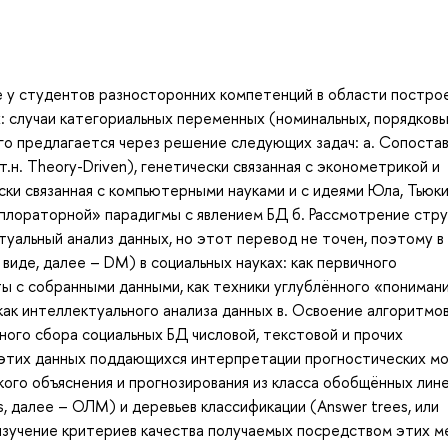
е у студентов разносторонних компетенций в области постро
: случаи категориальных переменных (номинальных, порядковы
го предлагается через решение следующих задач: а. Сопоста
.н. Theory-Driven), генетически связанная с эконометрикой и
ески связанная с компьютерными науками и с идеями Юла, Тьюки
сплораторной» парадигмы с явлением БД б. Рассмотрение стр
туальный анализ данных, но этот перевод не точен, поэтому в
виде, далее – DM) в социальных науках: как первичного
ты с собранными данными, как техники углублённого «пониман
как интеллектуального анализа данных в. Освоение алгоритмов
ного сбора социальных БД числовой, текстовой и прочих
 этих данных поддающихся интерпретации прогностических м
кого объяснения и прогнозирования из класса обобщённых лин
ls, далее – ОЛМ) и деревьев классификации (Answer trees, или
ти, изучение критериев качества получаемых посредством этих 