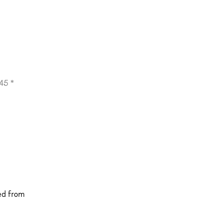
45 *
ved from