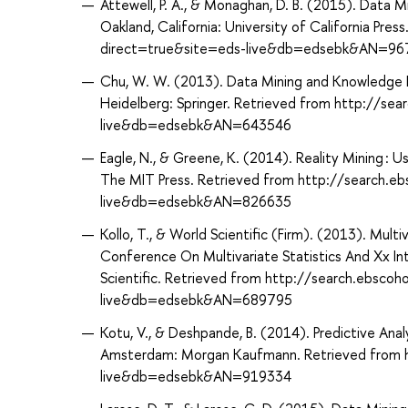
Attewell, P. A., & Monaghan, D. B. (2015). Data Min
Oakland, California: University of California Pr
direct=true&site=eds-live&db=edsebk&AN=9
Chu, W. W. (2013). Data Mining and Knowledge D
Heidelberg: Springer. Retrieved from http://se
live&db=edsebk&AN=643546
Eagle, N., & Greene, K. (2014). Reality Mining :
The MIT Press. Retrieved from http://search.e
live&db=edsebk&AN=826635
Kollo, T., & World Scientific (Firm). (2013). Mult
Conference On Multivariate Statistics And Xx In
Scientific. Retrieved from http://search.ebsco
live&db=edsebk&AN=689795
Kotu, V., & Deshpande, B. (2014). Predictive Ana
Amsterdam: Morgan Kaufmann. Retrieved from h
live&db=edsebk&AN=919334