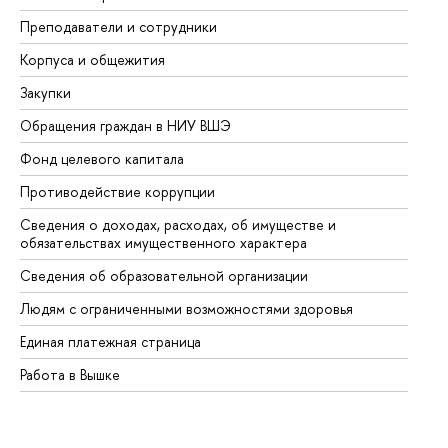
Преподаватели и сотрудники
Пр
Корпуса и общежития
Вы
Закупки
Пр
Обращения граждан в НИУ ВШЭ
Ас
Фонд целевого капитала
До
Противодействие коррупции
Це
Сведения о доходах, расходах, об имуществе и
Би
обязательствах имущественного характера
Об
Сведения об образовательной организации
Об
Людям с ограниченными возможностями здоровья
Единая платежная страница
Работа в Вышке