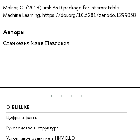
Molnar, C. (2018). iml: An R package for Interpretable
Machine Learning. https://doi.org/10.5281/zenodo.1299058
Авторы
Станкевич Иван Павлович
О ВЫШКЕ
О
Цифры и факты
Ли
Руководство и структура
До
Устойчивое развитие в НИУ ВШЭ
Ол