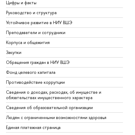
Цифры и факты
Ли
Руководство и структура
До
Устойчивое развитие в НИУ ВШЭ
Ол
Преподаватели и сотрудники
Пр
Корпуса и общежития
Вы
Закупки
Пр
Обращения граждан в НИУ ВШЭ
Ас
Фонд целевого капитала
До
Противодействие коррупции
Це
Сведения о доходах, расходах, об имуществе и
Би
обязательствах имущественного характера
Об
Сведения об образовательной организации
Об
Людям с ограниченными возможностями здоровья
Единая платежная страница