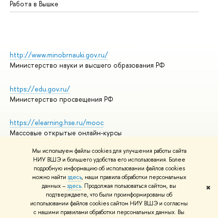
Работа в Вышке
http://www.minobrnauki.gov.ru/
Министерство науки и высшего образования РФ
https://edu.gov.ru/
Министерство просвещения РФ
https://elearning.hse.ru/mooc
Массовые открытые онлайн-курсы
Мы используем файлы cookies для улучшения работы сайта
НИУ ВШЭ и большего удобства его использования. Более
подробную информацию об использовании файлов cookies
© НИУ ВШЭ 1993–2026
Адреса и контакты
можно найти
здесь
, наши правила обработки персональных
Условия использования материалов
данных –
здесь
. Продолжая пользоваться сайтом, вы
✖
подтверждаете, что были проинформированы об
Политика конфиденциальности
использовании файлов cookies сайтом НИУ ВШЭ и согласны
Правила применения рекомендательных технологий в НИУ ВШЭ
с нашими правилами обработки персональных данных. Вы