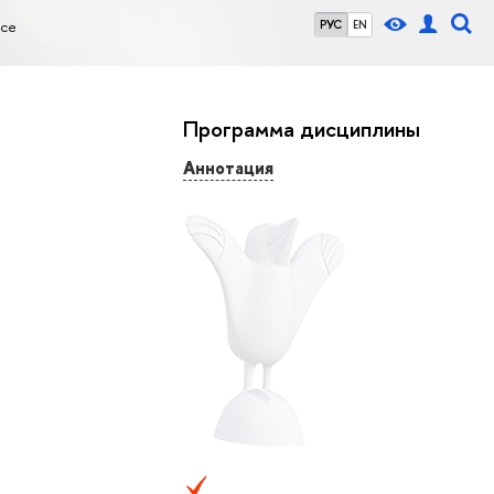
rce
РУС
EN
Программа дисциплины
Аннотация