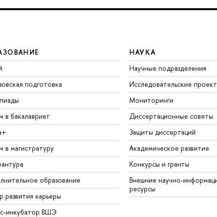
АЗОВАНИЕ
НАУКА
й
Научные подразделения
зовская подготовка
Исследовательские проек
пиады
Мониторинги
м в бакалавриат
Диссертационные советы
а+
Защиты диссертаций
м в магистратуру
Академическое развитие
рантура
Конкурсы и гранты
лнительное образование
Внешние научно-информац
ресурсы
р развития карьеры
ес-инкубатор ВШЭ