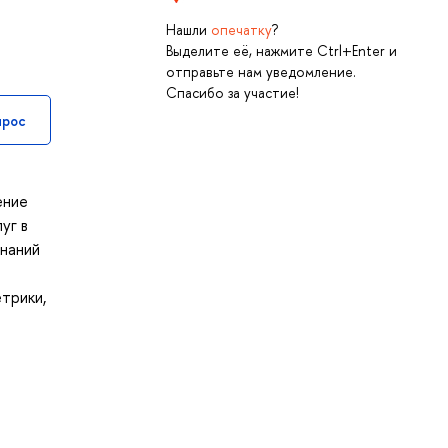
Нашли
опечатку
?
Выделите её, нажмите Ctrl+Enter и
отправьте нам уведомление.
Спасибо за участие!
прос
ение
уг в
знаний
трики,