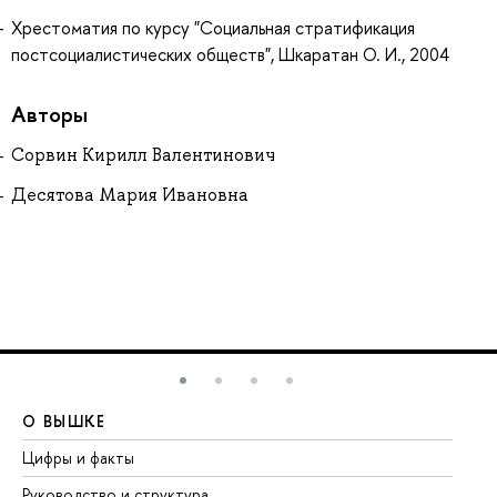
Хрестоматия по курсу "Социальная стратификация
постсоциалистических обществ", Шкаратан О. И., 2004
Авторы
Сорвин Кирилл Валентинович
Десятова Мария Ивановна
О ВЫШКЕ
О
Цифры и факты
Ли
Руководство и структура
До