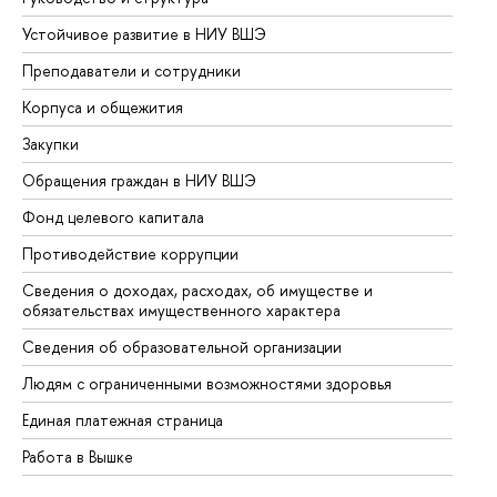
Устойчивое развитие в НИУ ВШЭ
Ол
Преподаватели и сотрудники
Пр
Корпуса и общежития
Вы
Закупки
Пр
Обращения граждан в НИУ ВШЭ
Ас
Фонд целевого капитала
До
Противодействие коррупции
Це
Сведения о доходах, расходах, об имуществе и
Би
обязательствах имущественного характера
Об
Сведения об образовательной организации
Об
Людям с ограниченными возможностями здоровья
Единая платежная страница
Работа в Вышке