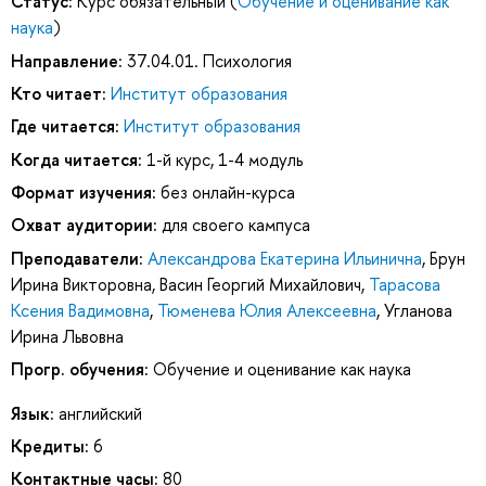
Статус:
Курс обязательный (
Обучение и оценивание как
наука
)
Направление:
37.04.01. Психология
Кто читает:
Институт образования
Где читается:
Институт образования
Когда читается:
1-й курс, 1-4 модуль
Формат изучения:
без онлайн-курса
Охват аудитории:
для своего кампуса
Преподаватели:
Александрова Екатерина Ильинична
,
Брун
Ирина Викторовна
,
Васин Георгий Михайлович
,
Тарасова
Ксения Вадимовна
,
Тюменева Юлия Алексеевна
,
Угланова
Ирина Львовна
Прогр. обучения:
Обучение и оценивание как наука
Язык:
английский
Кредиты:
6
Контактные часы:
80