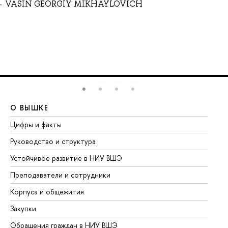
VASIN GEORGIY MIKHAYLOVICH
О ВЫШКЕ
О
Цифры и факты
Ли
Руководство и структура
До
Устойчивое развитие в НИУ ВШЭ
Ол
Преподаватели и сотрудники
Пр
Корпуса и общежития
Вы
Закупки
Пр
Обращения граждан в НИУ ВШЭ
Ас