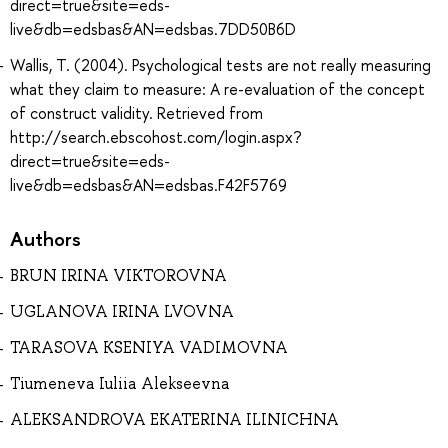
direct=true&site=eds-
live&db=edsbas&AN=edsbas.7DD50B6D
Wallis, T. (2004). Psychological tests are not really measuring
what they claim to measure: A re-evaluation of the concept
of construct validity. Retrieved from
http://search.ebscohost.com/login.aspx?
direct=true&site=eds-
live&db=edsbas&AN=edsbas.F42F5769
Authors
BRUN IRINA VIKTOROVNA
UGLANOVA IRINA LVOVNA
TARASOVA KSENIYA VADIMOVNA
Tiumeneva Iuliia Alekseevna
ALEKSANDROVA EKATERINA ILINICHNA