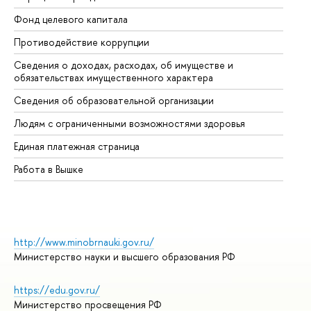
Фонд целевого капитала
До
Противодействие коррупции
Це
Сведения о доходах, расходах, об имуществе и
Би
обязательствах имущественного характера
Об
Сведения об образовательной организации
Об
Людям с ограниченными возможностями здоровья
Единая платежная страница
Работа в Вышке
http://www.minobrnauki.gov.ru/
Министерство науки и высшего образования РФ
https://edu.gov.ru/
Министерство просвещения РФ