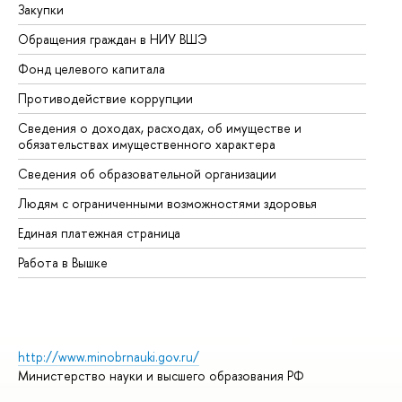
Закупки
Пр
Обращения граждан в НИУ ВШЭ
Ас
Фонд целевого капитала
До
Противодействие коррупции
Це
Сведения о доходах, расходах, об имуществе и
Би
обязательствах имущественного характера
Об
Сведения об образовательной организации
Об
Людям с ограниченными возможностями здоровья
Единая платежная страница
Работа в Вышке
http://www.minobrnauki.gov.ru/
Министерство науки и высшего образования РФ