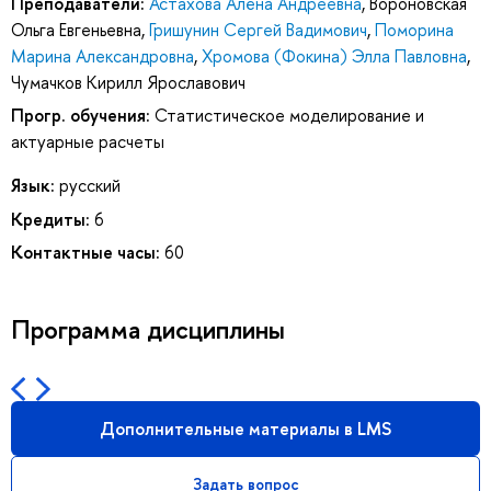
Преподаватели:
Астахова Алёна Андреевна
,
Вороновская
Ольга Евгеньевна
,
Гришунин Сергей Вадимович
,
Поморина
Марина Александровна
,
Хромова (Фокина) Элла Павловна
,
Чумачков Кирилл Ярославович
Прогр. обучения:
Статистическое моделирование и
актуарные расчеты
Язык:
русский
Кредиты:
6
Контактные часы:
60
Программа дисциплины
Дополнительные материалы в LMS
Задать вопрос