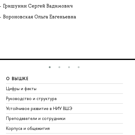
Гришунин Сергей Вадимович
Вороновская Ольга Евгеньевна
О ВЫШКЕ
О
Цифры и факты
Ли
Руководство и структура
До
Устойчивое развитие в НИУ ВШЭ
Ол
Преподаватели и сотрудники
Пр
Корпуса и общежития
Вы