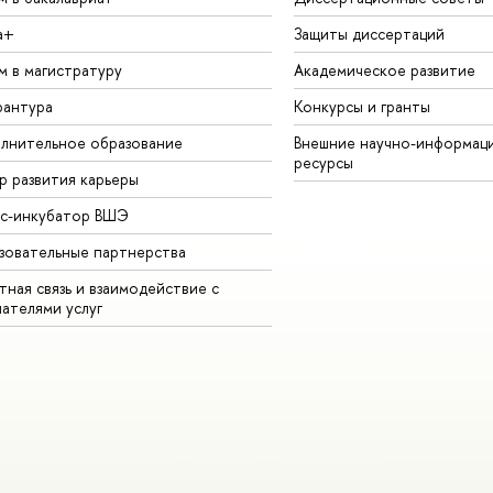
а+
Защиты диссертаций
м в магистратуру
Академическое развитие
рантура
Конкурсы и гранты
лнительное образование
Внешние научно-информац
ресурсы
р развития карьеры
ес-инкубатор ВШЭ
зовательные партнерства
ная связь и взаимодействие с
чателями услуг