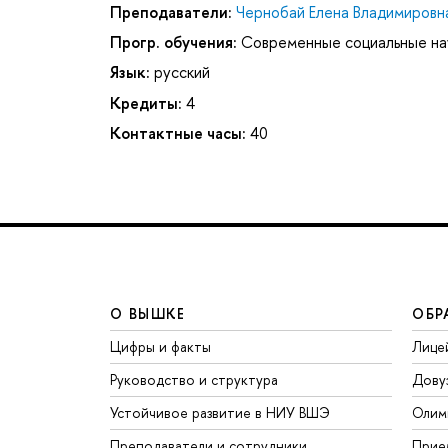
Преподаватели:
Чернобай Елена Владимировн
Прогр. обучения:
Современные социальные нау
Язык:
русский
Кредиты:
4
Контактные часы:
40
О ВЫШКЕ
ОБР
Цифры и факты
Лице
Руководство и структура
Дову
Устойчивое развитие в НИУ ВШЭ
Олим
Преподаватели и сотрудники
Прие