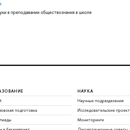
а
ки в преподавании обществознания в школе
АЗОВАНИЕ
НАУКА
й
Научные подразделения
зовская подготовка
Исследовательские проек
пиады
Мониторинги
м в бакалавриат
Диссертационные советы