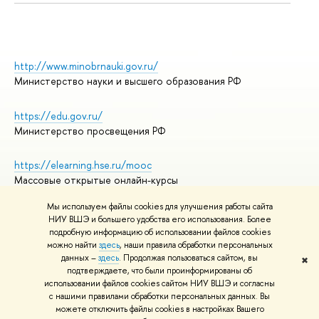
http://www.minobrnauki.gov.ru/
Министерство науки и высшего образования РФ
https://edu.gov.ru/
Министерство просвещения РФ
https://elearning.hse.ru/mooc
Массовые открытые онлайн-курсы
Мы используем файлы cookies для улучшения работы сайта
НИУ ВШЭ и большего удобства его использования. Более
подробную информацию об использовании файлов cookies
© НИУ ВШЭ 1993–2026
Адреса и контакты
можно найти
здесь
, наши правила обработки персональных
Условия использования материалов
данных –
здесь
. Продолжая пользоваться сайтом, вы
✖
подтверждаете, что были проинформированы об
Политика конфиденциальности
использовании файлов cookies сайтом НИУ ВШЭ и согласны
Правила применения рекомендательных технологий в НИУ ВШЭ
с нашими правилами обработки персональных данных. Вы
Карта сайта
можете отключить файлы cookies в настройках Вашего