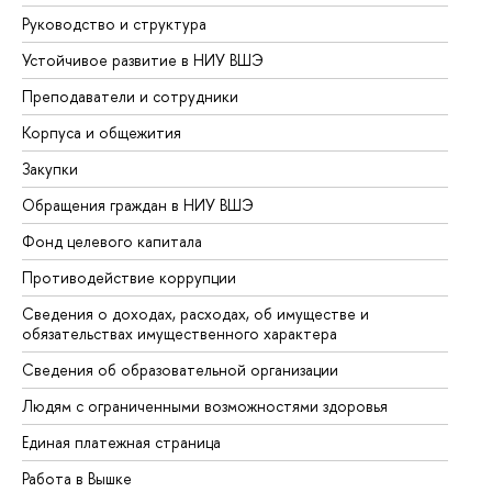
Руководство и структура
До
Устойчивое развитие в НИУ ВШЭ
Ол
Преподаватели и сотрудники
Пр
Корпуса и общежития
Вы
Закупки
Пр
Обращения граждан в НИУ ВШЭ
Ас
Фонд целевого капитала
До
Противодействие коррупции
Це
Сведения о доходах, расходах, об имуществе и
Би
обязательствах имущественного характера
Об
Сведения об образовательной организации
Об
Людям с ограниченными возможностями здоровья
Единая платежная страница
Работа в Вышке