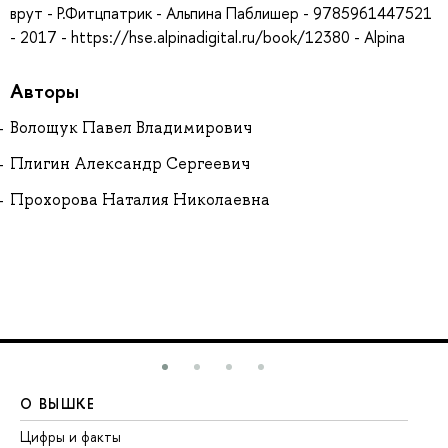
врут - Р.Фитцпатрик - Альпина Паблишер - 9785961447521
- 2017 - https://hse.alpinadigital.ru/book/12380 - Alpina
Авторы
Волощук Павел Владимирович
Плигин Александр Сергеевич
Прохорова Наталия Николаевна
О ВЫШКЕ
О
Цифры и факты
Ли